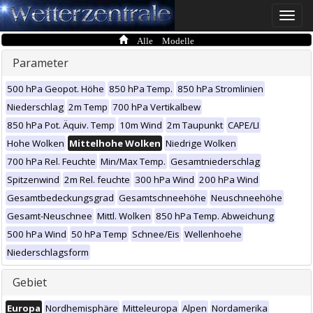
Toggle
naviga
Alle Modelle
Parameter
500 hPa Geopot. Höhe
850 hPa Temp.
850 hPa Stromlinien
Niederschlag
2m Temp
700 hPa Vertikalbew
850 hPa Pot. Äquiv. Temp
10m Wind
2m Taupunkt
CAPE/LI
Hohe Wolken
Mittelhohe Wolken
Niedrige Wolken
700 hPa Rel. Feuchte
Min/Max Temp.
Gesamtniederschlag
Spitzenwind
2m Rel. feuchte
300 hPa Wind
200 hPa Wind
Gesamtbedeckungsgrad
Gesamtschneehöhe
Neuschneehöhe
Gesamt-Neuschnee
Mittl. Wolken
850 hPa Temp. Abweichung
500 hPa Wind
50 hPa Temp
Schnee/Eis
Wellenhoehe
Niederschlagsform
Gebiet
Europa
Nordhemisphäre
Mitteleuropa
Alpen
Nordamerika