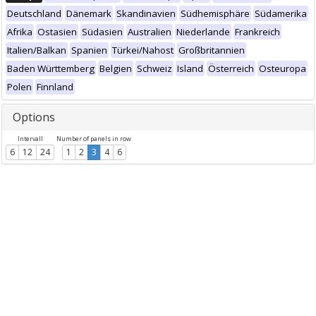
Deutschland
Dänemark
Skandinavien
Südhemisphäre
Südamerika
Afrika
Ostasien
Südasien
Australien
Niederlande
Frankreich
Italien/Balkan
Spanien
Türkei/Nahost
Großbritannien
Baden Württemberg
Belgien
Schweiz
Island
Österreich
Osteuropa
Polen
Finnland
Options
Intervall
Number of panels in row
6
12
24
1
2
3
4
6