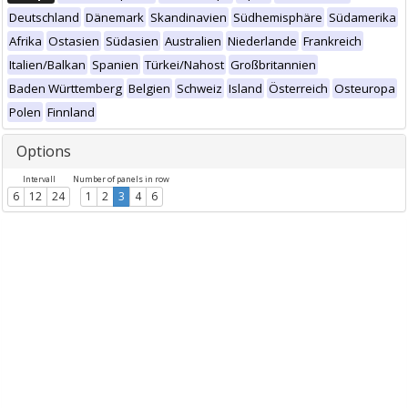
Deutschland
Dänemark
Skandinavien
Südhemisphäre
Südamerika
Afrika
Ostasien
Südasien
Australien
Niederlande
Frankreich
Italien/Balkan
Spanien
Türkei/Nahost
Großbritannien
Baden Württemberg
Belgien
Schweiz
Island
Österreich
Osteuropa
Polen
Finnland
Options
Intervall
Number of panels in row
6
12
24
1
2
3
4
6