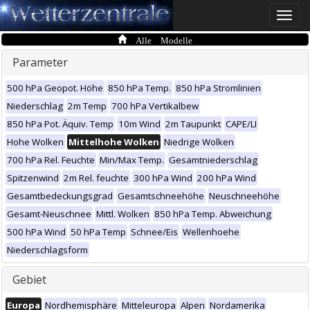
Toggle
naviga
Alle Modelle
Parameter
500 hPa Geopot. Höhe
850 hPa Temp.
850 hPa Stromlinien
Niederschlag
2m Temp
700 hPa Vertikalbew
850 hPa Pot. Äquiv. Temp
10m Wind
2m Taupunkt
CAPE/LI
Hohe Wolken
Mittelhohe Wolken
Niedrige Wolken
700 hPa Rel. Feuchte
Min/Max Temp.
Gesamtniederschlag
Spitzenwind
2m Rel. feuchte
300 hPa Wind
200 hPa Wind
Gesamtbedeckungsgrad
Gesamtschneehöhe
Neuschneehöhe
Gesamt-Neuschnee
Mittl. Wolken
850 hPa Temp. Abweichung
500 hPa Wind
50 hPa Temp
Schnee/Eis
Wellenhoehe
Niederschlagsform
Gebiet
Europa
Nordhemisphäre
Mitteleuropa
Alpen
Nordamerika