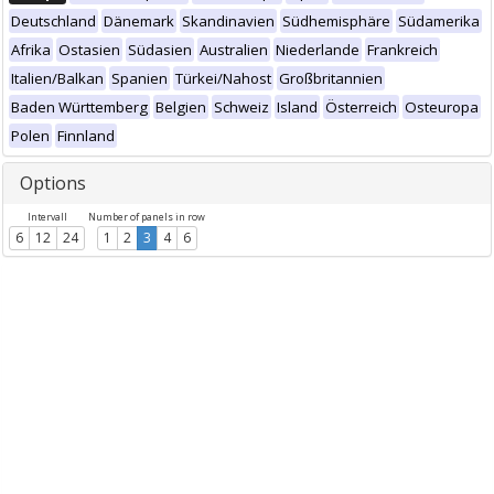
Deutschland
Dänemark
Skandinavien
Südhemisphäre
Südamerika
Afrika
Ostasien
Südasien
Australien
Niederlande
Frankreich
Italien/Balkan
Spanien
Türkei/Nahost
Großbritannien
Baden Württemberg
Belgien
Schweiz
Island
Österreich
Osteuropa
Polen
Finnland
Options
Intervall
Number of panels in row
6
12
24
1
2
3
4
6