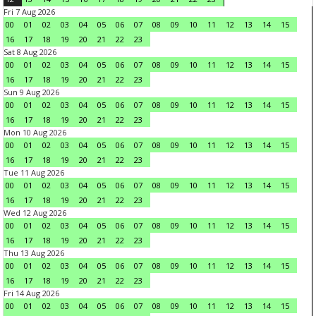
Fri 7 Aug 2026
00
01
02
03
04
05
06
07
08
09
10
11
12
13
14
15
16
17
18
19
20
21
22
23
Sat 8 Aug 2026
00
01
02
03
04
05
06
07
08
09
10
11
12
13
14
15
16
17
18
19
20
21
22
23
Sun 9 Aug 2026
00
01
02
03
04
05
06
07
08
09
10
11
12
13
14
15
16
17
18
19
20
21
22
23
Mon 10 Aug 2026
00
01
02
03
04
05
06
07
08
09
10
11
12
13
14
15
16
17
18
19
20
21
22
23
Tue 11 Aug 2026
00
01
02
03
04
05
06
07
08
09
10
11
12
13
14
15
16
17
18
19
20
21
22
23
Wed 12 Aug 2026
00
01
02
03
04
05
06
07
08
09
10
11
12
13
14
15
16
17
18
19
20
21
22
23
Thu 13 Aug 2026
00
01
02
03
04
05
06
07
08
09
10
11
12
13
14
15
16
17
18
19
20
21
22
23
Fri 14 Aug 2026
00
01
02
03
04
05
06
07
08
09
10
11
12
13
14
15