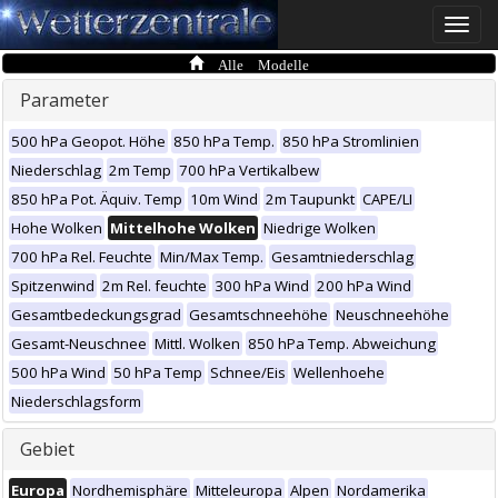
Toggle
naviga
Alle Modelle
Parameter
500 hPa Geopot. Höhe
850 hPa Temp.
850 hPa Stromlinien
Niederschlag
2m Temp
700 hPa Vertikalbew
850 hPa Pot. Äquiv. Temp
10m Wind
2m Taupunkt
CAPE/LI
Hohe Wolken
Mittelhohe Wolken
Niedrige Wolken
700 hPa Rel. Feuchte
Min/Max Temp.
Gesamtniederschlag
Spitzenwind
2m Rel. feuchte
300 hPa Wind
200 hPa Wind
Gesamtbedeckungsgrad
Gesamtschneehöhe
Neuschneehöhe
Gesamt-Neuschnee
Mittl. Wolken
850 hPa Temp. Abweichung
500 hPa Wind
50 hPa Temp
Schnee/Eis
Wellenhoehe
Niederschlagsform
Gebiet
Europa
Nordhemisphäre
Mitteleuropa
Alpen
Nordamerika