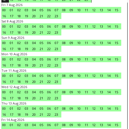
Fri 7 Aug 2026
00
01
02
03
04
05
06
07
08
09
10
11
12
13
14
15
16
17
18
19
20
21
22
23
Sat 8 Aug 2026
00
01
02
03
04
05
06
07
08
09
10
11
12
13
14
15
16
17
18
19
20
21
22
23
Sun 9 Aug 2026
00
01
02
03
04
05
06
07
08
09
10
11
12
13
14
15
16
17
18
19
20
21
22
23
Mon 10 Aug 2026
00
01
02
03
04
05
06
07
08
09
10
11
12
13
14
15
16
17
18
19
20
21
22
23
Tue 11 Aug 2026
00
01
02
03
04
05
06
07
08
09
10
11
12
13
14
15
16
17
18
19
20
21
22
23
Wed 12 Aug 2026
00
01
02
03
04
05
06
07
08
09
10
11
12
13
14
15
16
17
18
19
20
21
22
23
Thu 13 Aug 2026
00
01
02
03
04
05
06
07
08
09
10
11
12
13
14
15
16
17
18
19
20
21
22
23
Fri 14 Aug 2026
00
01
02
03
04
05
06
07
08
09
10
11
12
13
14
15