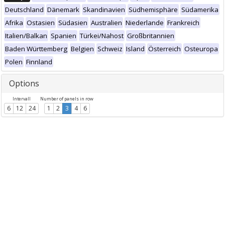
Deutschland
Dänemark
Skandinavien
Südhemisphäre
Südamerika
Afrika
Ostasien
Südasien
Australien
Niederlande
Frankreich
Italien/Balkan
Spanien
Türkei/Nahost
Großbritannien
Baden Württemberg
Belgien
Schweiz
Island
Österreich
Osteuropa
Polen
Finnland
Options
Intervall
Number of panels in row
6
12
24
1
2
3
4
6