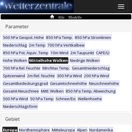
Toggle
naviga
Alle Modelle
Parameter
500 hPa Geopot. Höhe
850 hPa Temp.
850 hPa Stromlinien
Niederschlag
2m Temp
700 hPa Vertikalbew
850 hPa Pot. Äquiv. Temp
10m Wind
2m Taupunkt
CAPE/LI
Hohe Wolken
Mittelhohe Wolken
Niedrige Wolken
700 hPa Rel. Feuchte
Min/Max Temp.
Gesamtniederschlag
Spitzenwind
2m Rel. feuchte
300 hPa Wind
200 hPa Wind
Gesamtbedeckungsgrad
Gesamtschneehöhe
Neuschneehöhe
Gesamt-Neuschnee
Mittl. Wolken
850 hPa Temp. Abweichung
500 hPa Wind
50 hPa Temp
Schnee/Eis
Wellenhoehe
Niederschlagsform
Gebiet
Europa
Nordhemisphäre
Mitteleuropa
Alpen
Nordamerika