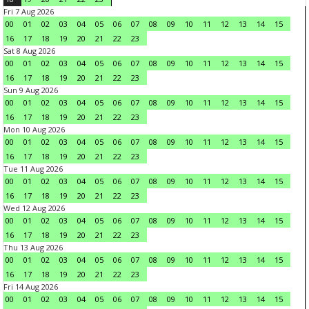
Fri 7 Aug 2026
00
01
02
03
04
05
06
07
08
09
10
11
12
13
14
15
16
17
18
19
20
21
22
23
Sat 8 Aug 2026
00
01
02
03
04
05
06
07
08
09
10
11
12
13
14
15
16
17
18
19
20
21
22
23
Sun 9 Aug 2026
00
01
02
03
04
05
06
07
08
09
10
11
12
13
14
15
16
17
18
19
20
21
22
23
Mon 10 Aug 2026
00
01
02
03
04
05
06
07
08
09
10
11
12
13
14
15
16
17
18
19
20
21
22
23
Tue 11 Aug 2026
00
01
02
03
04
05
06
07
08
09
10
11
12
13
14
15
16
17
18
19
20
21
22
23
Wed 12 Aug 2026
00
01
02
03
04
05
06
07
08
09
10
11
12
13
14
15
16
17
18
19
20
21
22
23
Thu 13 Aug 2026
00
01
02
03
04
05
06
07
08
09
10
11
12
13
14
15
16
17
18
19
20
21
22
23
Fri 14 Aug 2026
00
01
02
03
04
05
06
07
08
09
10
11
12
13
14
15