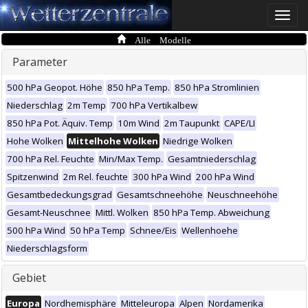
Toggle
naviga
Alle Modelle
Parameter
500 hPa Geopot. Höhe
850 hPa Temp.
850 hPa Stromlinien
Niederschlag
2m Temp
700 hPa Vertikalbew
850 hPa Pot. Äquiv. Temp
10m Wind
2m Taupunkt
CAPE/LI
Hohe Wolken
Mittelhohe Wolken
Niedrige Wolken
700 hPa Rel. Feuchte
Min/Max Temp.
Gesamtniederschlag
Spitzenwind
2m Rel. feuchte
300 hPa Wind
200 hPa Wind
Gesamtbedeckungsgrad
Gesamtschneehöhe
Neuschneehöhe
Gesamt-Neuschnee
Mittl. Wolken
850 hPa Temp. Abweichung
500 hPa Wind
50 hPa Temp
Schnee/Eis
Wellenhoehe
Niederschlagsform
Gebiet
Europa
Nordhemisphäre
Mitteleuropa
Alpen
Nordamerika