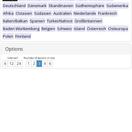
Deutschland
Dänemark
Skandinavien
Südhemisphäre
Südamerika
Afrika
Ostasien
Südasien
Australien
Niederlande
Frankreich
Italien/Balkan
Spanien
Türkei/Nahost
Großbritannien
Baden Württemberg
Belgien
Schweiz
Island
Österreich
Osteuropa
Polen
Finnland
Options
Intervall
Number of panels in row
6
12
24
1
2
3
4
6