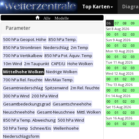
Top Karten
Diagr
Alle Modelle
06
07
08
09
Parameter
Sat 8 Aug 2026
00
01
02
03
500 hPa Geopot. Höhe
850 hPa Temp.
Sun 9 Aug 2026
00
01
02
03
850 hPa Stromlinien
Niederschlag
2m Temp
Mon 10 Aug 2026
700 hPa Vertikalbew
850 hPa Pot. Äquiv. Temp
00
01
02
03
Tue 11 Aug 2026
10m Wind
2m Taupunkt
CAPE/LI
Hohe Wolken
00
01
02
03
Mittelhohe Wolken
Niedrige Wolken
Wed 12 Aug 2026
00
01
02
03
700 hPa Rel. Feuchte
Min/Max Temp.
Thu 13 Aug 2026
Gesamtniederschlag
Spitzenwind
2m Rel. feuchte
00
01
02
03
300 hPa Wind
200 hPa Wind
Fri 14 Aug 2026
00
01
02
03
Gesamtbedeckungsgrad
Gesamtschneehöhe
Sat 15 Aug 2026
Neuschneehöhe
Gesamt-Neuschnee
Mittl. Wolken
00
01
02
03
Sun 16 Aug 2026
850 hPa Temp. Abweichung
500 hPa Wind
00
01
02
03
50 hPa Temp
Schnee/Eis
Wellenhoehe
Niederschlagsform