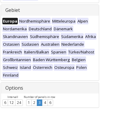
Gebiet
Europa
Nordhemisphäre
Mitteleuropa
Alpen
Nordamerika
Deutschland
Dänemark
Skandinavien
Südhemisphäre
Südamerika
Afrika
Ostasien
Südasien
Australien
Niederlande
Frankreich
Italien/Balkan
Spanien
Türkei/Nahost
Großbritannien
Baden Württemberg
Belgien
Schweiz
Island
Österreich
Osteuropa
Polen
Finnland
Options
Intervall
Number of panels in row
6
12
24
1
2
3
4
6