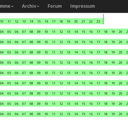
amme
Archiv
Forum
Impressum
10
11
12
13
14
15
16
17
18
19
20
21
22
23
04
05
06
07
08
09
10
11
12
13
14
15
16
17
18
19
20
2
04
05
06
07
08
09
10
11
12
13
14
15
16
17
18
19
20
2
04
05
06
07
08
09
10
11
12
13
14
15
16
17
18
19
20
2
04
05
06
07
08
09
10
11
12
13
14
15
16
17
18
19
20
2
04
05
06
07
08
09
10
11
12
13
14
15
16
17
18
19
20
2
04
05
06
07
08
09
10
11
12
13
14
15
16
17
18
19
20
2
04
05
06
07
08
09
10
11
12
13
14
15
16
17
18
19
20
2
04
05
06
07
08
09
10
11
12
13
14
15
16
17
18
19
20
2
04
05
06
07
08
09
10
11
12
13
14
15
16
17
18
19
20
2