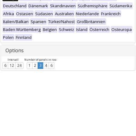
Deutschland
Dänemark
Skandinavien
Südhemisphäre
Südamerika
Afrika
Ostasien
Südasien
Australien
Niederlande
Frankreich
Italien/Balkan
Spanien
Türkei/Nahost
Großbritannien
Baden Württemberg
Belgien
Schweiz
Island
Österreich
Osteuropa
Polen
Finnland
Options
Intervall
Number of panels in row
6
12
24
1
2
3
4
6