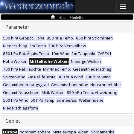
Toggle
naviga
Alle Modelle
Parameter
500 hPa Geopot. Höhe
850 hPa Temp.
850 hPa Stromlinien
Niederschlag
2m Temp
700 hPa Vertikalbew
850 hPa Pot. Äquiv. Temp
10m Wind
2m Taupunkt
CAPE/LI
Hohe Wolken
Mittelhohe Wolken
Niedrige Wolken
700 hPa Rel. Feuchte
Min/Max Temp.
Gesamtniederschlag
Spitzenwind
2m Rel. feuchte
300 hPa Wind
200 hPa Wind
Gesamtbedeckungsgrad
Gesamtschneehöhe
Neuschneehöhe
Gesamt-Neuschnee
Mittl. Wolken
850 hPa Temp. Abweichung
500 hPa Wind
50 hPa Temp
Schnee/Eis
Wellenhoehe
Niederschlagsform
Gebiet
Europa
Nordhemisphäre
Mitteleuropa
Alpen
Nordamerika