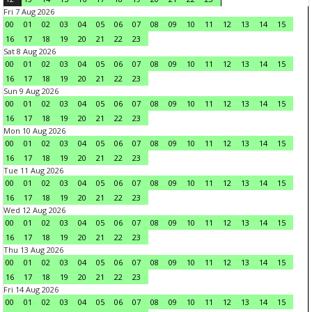
Fri 7 Aug 2026
00
01
02
03
04
05
06
07
08
09
10
11
12
13
14
15
16
17
18
19
20
21
22
23
Sat 8 Aug 2026
00
01
02
03
04
05
06
07
08
09
10
11
12
13
14
15
16
17
18
19
20
21
22
23
Sun 9 Aug 2026
00
01
02
03
04
05
06
07
08
09
10
11
12
13
14
15
16
17
18
19
20
21
22
23
Mon 10 Aug 2026
00
01
02
03
04
05
06
07
08
09
10
11
12
13
14
15
16
17
18
19
20
21
22
23
Tue 11 Aug 2026
00
01
02
03
04
05
06
07
08
09
10
11
12
13
14
15
16
17
18
19
20
21
22
23
Wed 12 Aug 2026
00
01
02
03
04
05
06
07
08
09
10
11
12
13
14
15
16
17
18
19
20
21
22
23
Thu 13 Aug 2026
00
01
02
03
04
05
06
07
08
09
10
11
12
13
14
15
16
17
18
19
20
21
22
23
Fri 14 Aug 2026
00
01
02
03
04
05
06
07
08
09
10
11
12
13
14
15