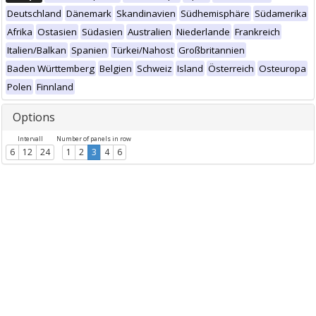
Deutschland
Dänemark
Skandinavien
Südhemisphäre
Südamerika
Afrika
Ostasien
Südasien
Australien
Niederlande
Frankreich
Italien/Balkan
Spanien
Türkei/Nahost
Großbritannien
Baden Württemberg
Belgien
Schweiz
Island
Österreich
Osteuropa
Polen
Finnland
Options
Intervall
Number of panels in row
6
12
24
1
2
3
4
6