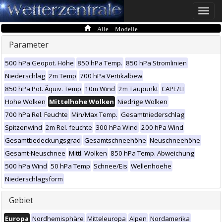
Toggle
naviga
Alle Modelle
Parameter
500 hPa Geopot. Höhe
850 hPa Temp.
850 hPa Stromlinien
Niederschlag
2m Temp
700 hPa Vertikalbew
850 hPa Pot. Äquiv. Temp
10m Wind
2m Taupunkt
CAPE/LI
Hohe Wolken
Mittelhohe Wolken
Niedrige Wolken
700 hPa Rel. Feuchte
Min/Max Temp.
Gesamtniederschlag
Spitzenwind
2m Rel. feuchte
300 hPa Wind
200 hPa Wind
Gesamtbedeckungsgrad
Gesamtschneehöhe
Neuschneehöhe
Gesamt-Neuschnee
Mittl. Wolken
850 hPa Temp. Abweichung
500 hPa Wind
50 hPa Temp
Schnee/Eis
Wellenhoehe
Niederschlagsform
Gebiet
Europa
Nordhemisphäre
Mitteleuropa
Alpen
Nordamerika