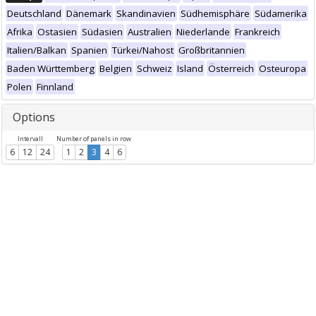
Deutschland
Dänemark
Skandinavien
Südhemisphäre
Südamerika
Afrika
Ostasien
Südasien
Australien
Niederlande
Frankreich
Italien/Balkan
Spanien
Türkei/Nahost
Großbritannien
Baden Württemberg
Belgien
Schweiz
Island
Österreich
Osteuropa
Polen
Finnland
Options
Intervall
Number of panels in row
6
12
24
1
2
3
4
6