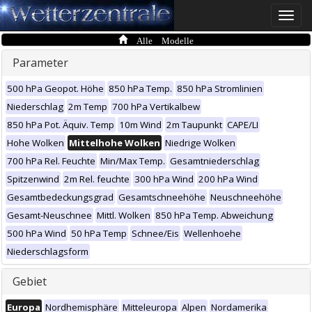
Toggle
naviga
Alle Modelle
Parameter
500 hPa Geopot. Höhe
850 hPa Temp.
850 hPa Stromlinien
Niederschlag
2m Temp
700 hPa Vertikalbew
850 hPa Pot. Äquiv. Temp
10m Wind
2m Taupunkt
CAPE/LI
Hohe Wolken
Mittelhohe Wolken
Niedrige Wolken
700 hPa Rel. Feuchte
Min/Max Temp.
Gesamtniederschlag
Spitzenwind
2m Rel. feuchte
300 hPa Wind
200 hPa Wind
Gesamtbedeckungsgrad
Gesamtschneehöhe
Neuschneehöhe
Gesamt-Neuschnee
Mittl. Wolken
850 hPa Temp. Abweichung
500 hPa Wind
50 hPa Temp
Schnee/Eis
Wellenhoehe
Niederschlagsform
Gebiet
Europa
Nordhemisphäre
Mitteleuropa
Alpen
Nordamerika