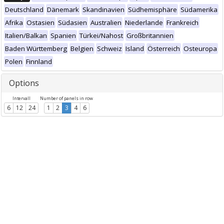
Deutschland
Dänemark
Skandinavien
Südhemisphäre
Südamerika
Afrika
Ostasien
Südasien
Australien
Niederlande
Frankreich
Italien/Balkan
Spanien
Türkei/Nahost
Großbritannien
Baden Württemberg
Belgien
Schweiz
Island
Österreich
Osteuropa
Polen
Finnland
Options
Intervall
Number of panels in row
6
12
24
1
2
3
4
6