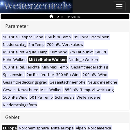
Toggle
naviga
Alle Modelle
Parameter
500 hPa Geopot. Höhe
850 hPa Temp.
850 hPa Stromlinien
Niederschlag
2m Temp
700 hPa Vertikalbew
850 hPa Pot. Äquiv. Temp
10m Wind
2m Taupunkt
CAPE/LI
Hohe Wolken
Mittelhohe Wolken
Niedrige Wolken
700 hPa Rel. Feuchte
Min/Max Temp.
Gesamtniederschlag
Spitzenwind
2m Rel. feuchte
300 hPa Wind
200 hPa Wind
Gesamtbedeckungsgrad
Gesamtschneehöhe
Neuschneehöhe
Gesamt-Neuschnee
Mittl. Wolken
850 hPa Temp. Abweichung
500 hPa Wind
50 hPa Temp
Schnee/Eis
Wellenhoehe
Niederschlagsform
Gebiet
Europa
Nordhemisphäre
Mitteleuropa
Alpen
Nordamerika