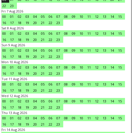
22
23
Fri 7 Aug 2026
00
01
02
03
04
05
06
07
08
09
10
11
12
13
14
15
16
17
18
19
20
21
22
23
Sat 8 Aug 2026
00
01
02
03
04
05
06
07
08
09
10
11
12
13
14
15
16
17
18
19
20
21
22
23
Sun 9 Aug 2026
00
01
02
03
04
05
06
07
08
09
10
11
12
13
14
15
16
17
18
19
20
21
22
23
Mon 10 Aug 2026
00
01
02
03
04
05
06
07
08
09
10
11
12
13
14
15
16
17
18
19
20
21
22
23
Tue 11 Aug 2026
00
01
02
03
04
05
06
07
08
09
10
11
12
13
14
15
16
17
18
19
20
21
22
23
Wed 12 Aug 2026
00
01
02
03
04
05
06
07
08
09
10
11
12
13
14
15
16
17
18
19
20
21
22
23
Thu 13 Aug 2026
00
01
02
03
04
05
06
07
08
09
10
11
12
13
14
15
16
17
18
19
20
21
22
23
Fri 14 Aug 2026