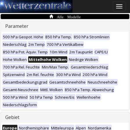
Toggle
naviga
Alle Modelle
Parameter
500 hPa Geopot. Höhe
850 hPa Temp.
850 hPa Stromlinien
Niederschlag
2m Temp
700 hPa Vertikalbew
850 hPa Pot. Äquiv. Temp
10m Wind
2m Taupunkt
CAPE/LI
Hohe Wolken
Mittelhohe Wolken
Niedrige Wolken
700 hPa Rel. Feuchte
Min/Max Temp.
Gesamtniederschlag
Spitzenwind
2m Rel. feuchte
300 hPa Wind
200 hPa Wind
Gesamtbedeckungsgrad
Gesamtschneehöhe
Neuschneehöhe
Gesamt-Neuschnee
Mittl. Wolken
850 hPa Temp. Abweichung
500 hPa Wind
50 hPa Temp
Schnee/Eis
Wellenhoehe
Niederschlagsform
Gebiet
Europa
Nordhemisphäre
Mitteleuropa
Alpen
Nordamerika