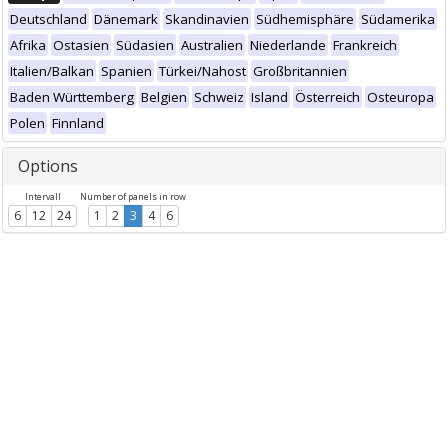
Deutschland
Dänemark
Skandinavien
Südhemisphäre
Südamerika
Afrika
Ostasien
Südasien
Australien
Niederlande
Frankreich
Italien/Balkan
Spanien
Türkei/Nahost
Großbritannien
Baden Württemberg
Belgien
Schweiz
Island
Österreich
Osteuropa
Polen
Finnland
Options
Intervall
Number of panels in row
6
12
24
1
2
3
4
6