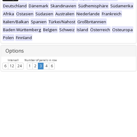
Deutschland
Dänemark
Skandinavien
Südhemisphäre
Südamerika
Afrika
Ostasien
Südasien
Australien
Niederlande
Frankreich
Italien/Balkan
Spanien
Türkei/Nahost
Großbritannien
Baden Württemberg
Belgien
Schweiz
Island
Österreich
Osteuropa
Polen
Finnland
Options
Intervall
Number of panels in row
6
12
24
1
2
3
4
6