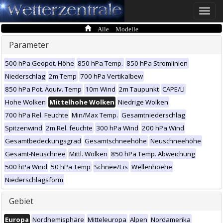
Toggle
naviga
Alle Modelle
Parameter
500 hPa Geopot. Höhe
850 hPa Temp.
850 hPa Stromlinien
Niederschlag
2m Temp
700 hPa Vertikalbew
850 hPa Pot. Äquiv. Temp
10m Wind
2m Taupunkt
CAPE/LI
Hohe Wolken
Mittelhohe Wolken
Niedrige Wolken
700 hPa Rel. Feuchte
Min/Max Temp.
Gesamtniederschlag
Spitzenwind
2m Rel. feuchte
300 hPa Wind
200 hPa Wind
Gesamtbedeckungsgrad
Gesamtschneehöhe
Neuschneehöhe
Gesamt-Neuschnee
Mittl. Wolken
850 hPa Temp. Abweichung
500 hPa Wind
50 hPa Temp
Schnee/Eis
Wellenhoehe
Niederschlagsform
Gebiet
Europa
Nordhemisphäre
Mitteleuropa
Alpen
Nordamerika