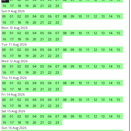
16
17
18
19
20
21
22
23
Sun 9 Aug 2026
00
01
02
03
04
05
06
07
08
09
10
11
12
13
14
15
16
17
18
19
20
21
22
23
Mon 10 Aug 2026
00
01
02
03
04
05
06
07
08
09
10
11
12
13
14
15
16
17
18
19
20
21
22
23
Tue 11 Aug 2026
00
01
02
03
04
05
06
07
08
09
10
11
12
13
14
15
16
17
18
19
20
21
22
23
Wed 12 Aug 2026
00
01
02
03
04
05
06
07
08
09
10
11
12
13
14
15
16
17
18
19
20
21
22
23
Thu 13 Aug 2026
00
01
02
03
04
05
06
07
08
09
10
11
12
13
14
15
16
17
18
19
20
21
22
23
Fri 14 Aug 2026
00
01
02
03
04
05
06
07
08
09
10
11
12
13
14
15
16
17
18
19
20
21
22
23
Sat 15 Aug 2026
00
01
02
03
04
05
06
07
08
09
10
11
12
13
14
15
16
17
18
19
20
21
22
23
Sun 16 Aug 2026