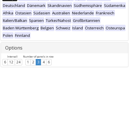
Deutschland
Dänemark
Skandinavien
Südhemisphäre
Südamerika
Afrika
Ostasien
Südasien
Australien
Niederlande
Frankreich
Italien/Balkan
Spanien
Türkei/Nahost
Großbritannien
Baden Württemberg
Belgien
Schweiz
Island
Österreich
Osteuropa
Polen
Finnland
Options
Intervall
Number of panels in row
6
12
24
1
2
3
4
6