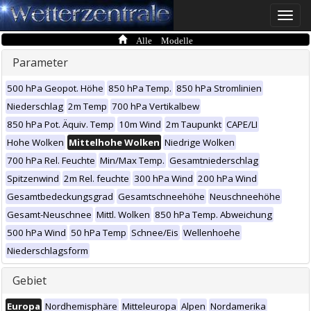
Toggle
naviga
Alle Modelle
Parameter
500 hPa Geopot. Höhe
850 hPa Temp.
850 hPa Stromlinien
Niederschlag
2m Temp
700 hPa Vertikalbew
850 hPa Pot. Äquiv. Temp
10m Wind
2m Taupunkt
CAPE/LI
Hohe Wolken
Mittelhohe Wolken
Niedrige Wolken
700 hPa Rel. Feuchte
Min/Max Temp.
Gesamtniederschlag
Spitzenwind
2m Rel. feuchte
300 hPa Wind
200 hPa Wind
Gesamtbedeckungsgrad
Gesamtschneehöhe
Neuschneehöhe
Gesamt-Neuschnee
Mittl. Wolken
850 hPa Temp. Abweichung
500 hPa Wind
50 hPa Temp
Schnee/Eis
Wellenhoehe
Niederschlagsform
Gebiet
Europa
Nordhemisphäre
Mitteleuropa
Alpen
Nordamerika