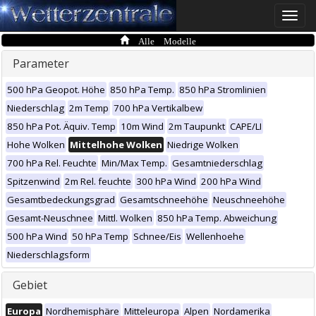
Toggle
naviga
Alle Modelle
Parameter
500 hPa Geopot. Höhe
850 hPa Temp.
850 hPa Stromlinien
Niederschlag
2m Temp
700 hPa Vertikalbew
850 hPa Pot. Äquiv. Temp
10m Wind
2m Taupunkt
CAPE/LI
Hohe Wolken
Mittelhohe Wolken
Niedrige Wolken
700 hPa Rel. Feuchte
Min/Max Temp.
Gesamtniederschlag
Spitzenwind
2m Rel. feuchte
300 hPa Wind
200 hPa Wind
Gesamtbedeckungsgrad
Gesamtschneehöhe
Neuschneehöhe
Gesamt-Neuschnee
Mittl. Wolken
850 hPa Temp. Abweichung
500 hPa Wind
50 hPa Temp
Schnee/Eis
Wellenhoehe
Niederschlagsform
Gebiet
Europa
Nordhemisphäre
Mitteleuropa
Alpen
Nordamerika