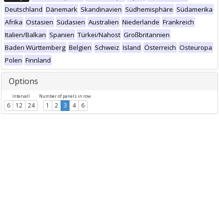
Deutschland
Dänemark
Skandinavien
Südhemisphäre
Südamerika
Afrika
Ostasien
Südasien
Australien
Niederlande
Frankreich
Italien/Balkan
Spanien
Türkei/Nahost
Großbritannien
Baden Württemberg
Belgien
Schweiz
Island
Österreich
Osteuropa
Polen
Finnland
Options
Intervall
Number of panels in row
6
12
24
1
2
3
4
6