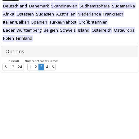
Deutschland
Dänemark
Skandinavien
Südhemisphäre
Südamerika
Afrika
Ostasien
Südasien
Australien
Niederlande
Frankreich
Italien/Balkan
Spanien
Türkei/Nahost
Großbritannien
Baden Württemberg
Belgien
Schweiz
Island
Österreich
Osteuropa
Polen
Finnland
Options
Intervall
Number of panels in row
6
12
24
1
2
3
4
6