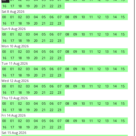
16
17
18
19
20
21
22
23
Sat 8 Aug 2026
00
01
02
03
04
05
06
07
08
09
10
11
12
13
14
15
16
17
18
19
20
21
22
23
Sun 9 Aug 2026
00
01
02
03
04
05
06
07
08
09
10
11
12
13
14
15
16
17
18
19
20
21
22
23
Mon 10 Aug 2026
00
01
02
03
04
05
06
07
08
09
10
11
12
13
14
15
16
17
18
19
20
21
22
23
Tue 11 Aug 2026
00
01
02
03
04
05
06
07
08
09
10
11
12
13
14
15
16
17
18
19
20
21
22
23
Wed 12 Aug 2026
00
01
02
03
04
05
06
07
08
09
10
11
12
13
14
15
16
17
18
19
20
21
22
23
Thu 13 Aug 2026
00
01
02
03
04
05
06
07
08
09
10
11
12
13
14
15
16
17
18
19
20
21
22
23
Fri 14 Aug 2026
00
01
02
03
04
05
06
07
08
09
10
11
12
13
14
15
16
17
18
19
20
21
22
23
Sat 15 Aug 2026