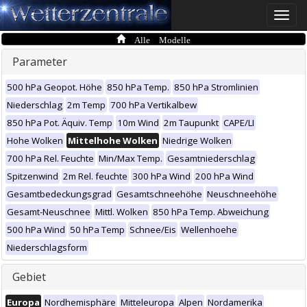
Toggle
naviga
Alle Modelle
Parameter
500 hPa Geopot. Höhe
850 hPa Temp.
850 hPa Stromlinien
Niederschlag
2m Temp
700 hPa Vertikalbew
850 hPa Pot. Äquiv. Temp
10m Wind
2m Taupunkt
CAPE/LI
Hohe Wolken
Mittelhohe Wolken
Niedrige Wolken
700 hPa Rel. Feuchte
Min/Max Temp.
Gesamtniederschlag
Spitzenwind
2m Rel. feuchte
300 hPa Wind
200 hPa Wind
Gesamtbedeckungsgrad
Gesamtschneehöhe
Neuschneehöhe
Gesamt-Neuschnee
Mittl. Wolken
850 hPa Temp. Abweichung
500 hPa Wind
50 hPa Temp
Schnee/Eis
Wellenhoehe
Niederschlagsform
Gebiet
Europa
Nordhemisphäre
Mitteleuropa
Alpen
Nordamerika