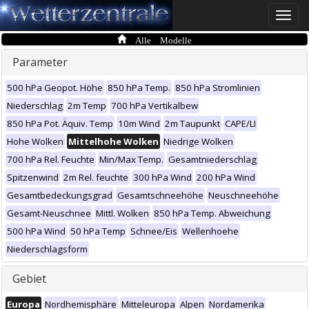
Toggle
naviga
Alle Modelle
Parameter
500 hPa Geopot. Höhe
850 hPa Temp.
850 hPa Stromlinien
Niederschlag
2m Temp
700 hPa Vertikalbew
850 hPa Pot. Äquiv. Temp
10m Wind
2m Taupunkt
CAPE/LI
Hohe Wolken
Mittelhohe Wolken
Niedrige Wolken
700 hPa Rel. Feuchte
Min/Max Temp.
Gesamtniederschlag
Spitzenwind
2m Rel. feuchte
300 hPa Wind
200 hPa Wind
Gesamtbedeckungsgrad
Gesamtschneehöhe
Neuschneehöhe
Gesamt-Neuschnee
Mittl. Wolken
850 hPa Temp. Abweichung
500 hPa Wind
50 hPa Temp
Schnee/Eis
Wellenhoehe
Niederschlagsform
Gebiet
Europa
Nordhemisphäre
Mitteleuropa
Alpen
Nordamerika