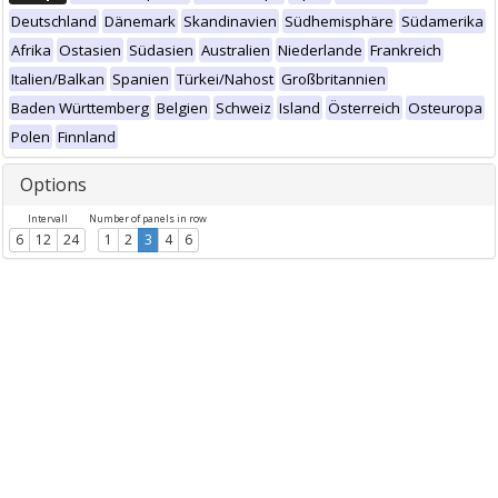
Deutschland
Dänemark
Skandinavien
Südhemisphäre
Südamerika
Afrika
Ostasien
Südasien
Australien
Niederlande
Frankreich
Italien/Balkan
Spanien
Türkei/Nahost
Großbritannien
Baden Württemberg
Belgien
Schweiz
Island
Österreich
Osteuropa
Polen
Finnland
Options
Intervall
Number of panels in row
6
12
24
1
2
3
4
6