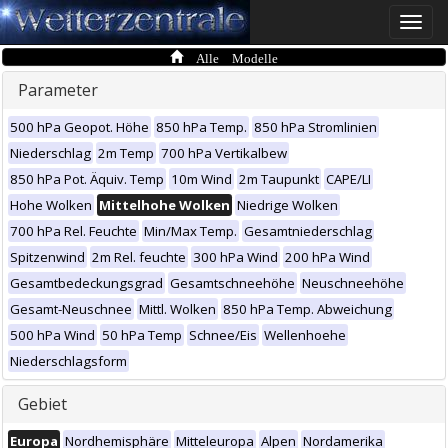
Toggle
naviga
Alle Modelle
Parameter
500 hPa Geopot. Höhe
850 hPa Temp.
850 hPa Stromlinien
Niederschlag
2m Temp
700 hPa Vertikalbew
850 hPa Pot. Äquiv. Temp
10m Wind
2m Taupunkt
CAPE/LI
Hohe Wolken
Mittelhohe Wolken
Niedrige Wolken
700 hPa Rel. Feuchte
Min/Max Temp.
Gesamtniederschlag
Spitzenwind
2m Rel. feuchte
300 hPa Wind
200 hPa Wind
Gesamtbedeckungsgrad
Gesamtschneehöhe
Neuschneehöhe
Gesamt-Neuschnee
Mittl. Wolken
850 hPa Temp. Abweichung
500 hPa Wind
50 hPa Temp
Schnee/Eis
Wellenhoehe
Niederschlagsform
Gebiet
Europa
Nordhemisphäre
Mitteleuropa
Alpen
Nordamerika