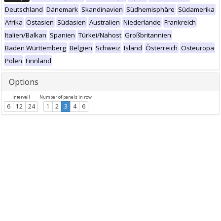
Deutschland
Dänemark
Skandinavien
Südhemisphäre
Südamerika
Afrika
Ostasien
Südasien
Australien
Niederlande
Frankreich
Italien/Balkan
Spanien
Türkei/Nahost
Großbritannien
Baden Württemberg
Belgien
Schweiz
Island
Österreich
Osteuropa
Polen
Finnland
Options
Intervall
Number of panels in row
6
12
24
1
2
3
4
6