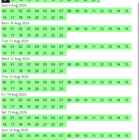
Sun 9 Aug 2026
00
01
02
03
04
05
06
07
08
09
10
11
12
13
14
15
16
17
18
19
20
21
22
23
Mon 10 Aug 2026
00
01
02
03
04
05
06
07
08
09
10
11
12
13
14
15
16
17
18
19
20
21
22
23
Tue 11 Aug 2026
00
01
02
03
04
05
06
07
08
09
10
11
12
13
14
15
16
17
18
19
20
21
22
23
Wed 12 Aug 2026
00
01
02
03
04
05
06
07
08
09
10
11
12
13
14
15
16
17
18
19
20
21
22
23
Thu 13 Aug 2026
00
01
02
03
04
05
06
07
08
09
10
11
12
13
14
15
16
17
18
19
20
21
22
23
Fri 14 Aug 2026
00
01
02
03
04
05
06
07
08
09
10
11
12
13
14
15
16
17
18
19
20
21
22
23
Sat 15 Aug 2026
00
01
02
03
04
05
06
07
08
09
10
11
12
13
14
15
16
17
18
19
20
21
22
23
Sun 16 Aug 2026
00
01
02
03
04
05
06
07
08
09
10
11
12
13
14
15