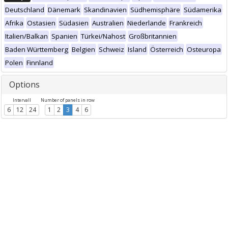
Deutschland
Dänemark
Skandinavien
Südhemisphäre
Südamerika
Afrika
Ostasien
Südasien
Australien
Niederlande
Frankreich
Italien/Balkan
Spanien
Türkei/Nahost
Großbritannien
Baden Württemberg
Belgien
Schweiz
Island
Österreich
Osteuropa
Polen
Finnland
Options
Intervall
Number of panels in row
6
12
24
1
2
3
4
6