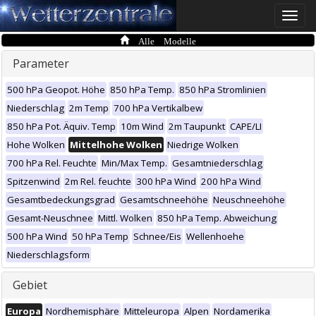
Toggle
naviga
Alle Modelle
Parameter
500 hPa Geopot. Höhe
850 hPa Temp.
850 hPa Stromlinien
Niederschlag
2m Temp
700 hPa Vertikalbew
850 hPa Pot. Äquiv. Temp
10m Wind
2m Taupunkt
CAPE/LI
Hohe Wolken
Mittelhohe Wolken
Niedrige Wolken
700 hPa Rel. Feuchte
Min/Max Temp.
Gesamtniederschlag
Spitzenwind
2m Rel. feuchte
300 hPa Wind
200 hPa Wind
Gesamtbedeckungsgrad
Gesamtschneehöhe
Neuschneehöhe
Gesamt-Neuschnee
Mittl. Wolken
850 hPa Temp. Abweichung
500 hPa Wind
50 hPa Temp
Schnee/Eis
Wellenhoehe
Niederschlagsform
Gebiet
Europa
Nordhemisphäre
Mitteleuropa
Alpen
Nordamerika