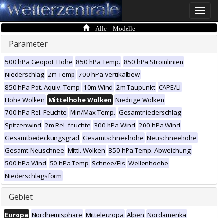
Toggle
naviga
Alle Modelle
Parameter
500 hPa Geopot. Höhe
850 hPa Temp.
850 hPa Stromlinien
Niederschlag
2m Temp
700 hPa Vertikalbew
850 hPa Pot. Äquiv. Temp
10m Wind
2m Taupunkt
CAPE/LI
Hohe Wolken
Mittelhohe Wolken
Niedrige Wolken
700 hPa Rel. Feuchte
Min/Max Temp.
Gesamtniederschlag
Spitzenwind
2m Rel. feuchte
300 hPa Wind
200 hPa Wind
Gesamtbedeckungsgrad
Gesamtschneehöhe
Neuschneehöhe
Gesamt-Neuschnee
Mittl. Wolken
850 hPa Temp. Abweichung
500 hPa Wind
50 hPa Temp
Schnee/Eis
Wellenhoehe
Niederschlagsform
Gebiet
Europa
Nordhemisphäre
Mitteleuropa
Alpen
Nordamerika