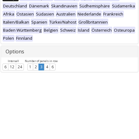
Deutschland
Dänemark
Skandinavien
Südhemisphäre
Südamerika
Afrika
Ostasien
Südasien
Australien
Niederlande
Frankreich
Italien/Balkan
Spanien
Türkei/Nahost
Großbritannien
Baden Württemberg
Belgien
Schweiz
Island
Österreich
Osteuropa
Polen
Finnland
Options
Intervall
Number of panels in row
6
12
24
1
2
3
4
6