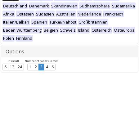
Deutschland
Dänemark
Skandinavien
Südhemisphäre
Südamerika
Afrika
Ostasien
Südasien
Australien
Niederlande
Frankreich
Italien/Balkan
Spanien
Türkei/Nahost
Großbritannien
Baden Württemberg
Belgien
Schweiz
Island
Österreich
Osteuropa
Polen
Finnland
Options
Intervall
Number of panels in row
6
12
24
1
2
3
4
6