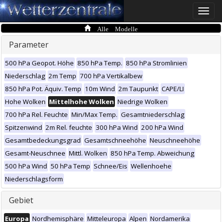
Toggle
naviga
Alle Modelle
Parameter
500 hPa Geopot. Höhe
850 hPa Temp.
850 hPa Stromlinien
Niederschlag
2m Temp
700 hPa Vertikalbew
850 hPa Pot. Äquiv. Temp
10m Wind
2m Taupunkt
CAPE/LI
Hohe Wolken
Mittelhohe Wolken
Niedrige Wolken
700 hPa Rel. Feuchte
Min/Max Temp.
Gesamtniederschlag
Spitzenwind
2m Rel. feuchte
300 hPa Wind
200 hPa Wind
Gesamtbedeckungsgrad
Gesamtschneehöhe
Neuschneehöhe
Gesamt-Neuschnee
Mittl. Wolken
850 hPa Temp. Abweichung
500 hPa Wind
50 hPa Temp
Schnee/Eis
Wellenhoehe
Niederschlagsform
Gebiet
Europa
Nordhemisphäre
Mitteleuropa
Alpen
Nordamerika