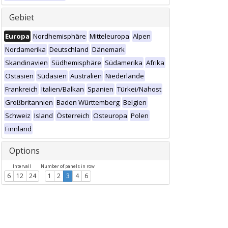
Gebiet
Europa
Nordhemisphäre
Mitteleuropa
Alpen
Nordamerika
Deutschland
Dänemark
Skandinavien
Südhemisphäre
Südamerika
Afrika
Ostasien
Südasien
Australien
Niederlande
Frankreich
Italien/Balkan
Spanien
Türkei/Nahost
Großbritannien
Baden Württemberg
Belgien
Schweiz
Island
Österreich
Osteuropa
Polen
Finnland
Options
Intervall
Number of panels in row
6
12
24
1
2
3
4
6