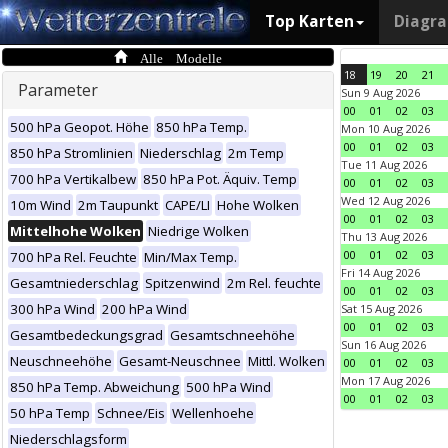
Top Karten
Diagr
Alle Modelle
18
19
20
21
Parameter
Sun 9 Aug 2026
00
01
02
03
500 hPa Geopot. Höhe
850 hPa Temp.
Mon 10 Aug 2026
00
01
02
03
850 hPa Stromlinien
Niederschlag
2m Temp
Tue 11 Aug 2026
700 hPa Vertikalbew
850 hPa Pot. Äquiv. Temp
00
01
02
03
Wed 12 Aug 2026
10m Wind
2m Taupunkt
CAPE/LI
Hohe Wolken
00
01
02
03
Mittelhohe Wolken
Niedrige Wolken
Thu 13 Aug 2026
00
01
02
03
700 hPa Rel. Feuchte
Min/Max Temp.
Fri 14 Aug 2026
Gesamtniederschlag
Spitzenwind
2m Rel. feuchte
00
01
02
03
300 hPa Wind
200 hPa Wind
Sat 15 Aug 2026
00
01
02
03
Gesamtbedeckungsgrad
Gesamtschneehöhe
Sun 16 Aug 2026
Neuschneehöhe
Gesamt-Neuschnee
Mittl. Wolken
00
01
02
03
Mon 17 Aug 2026
850 hPa Temp. Abweichung
500 hPa Wind
00
01
02
03
50 hPa Temp
Schnee/Eis
Wellenhoehe
Niederschlagsform