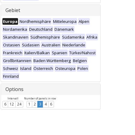
Gebiet
Europa
Nordhemisphäre
Mitteleuropa
Alpen
Nordamerika
Deutschland
Dänemark
Skandinavien
Südhemisphäre
Südamerika
Afrika
Ostasien
Südasien
Australien
Niederlande
Frankreich
Italien/Balkan
Spanien
Türkei/Nahost
Großbritannien
Baden Württemberg
Belgien
Schweiz
Island
Österreich
Osteuropa
Polen
Finnland
Options
Intervall
Number of panels in row
6
12
24
1
2
3
4
6