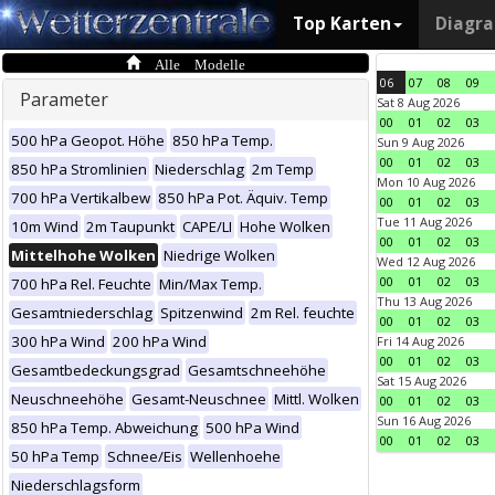
Top Karten
Diagr
Alle Modelle
06
07
08
09
Parameter
Sat 8 Aug 2026
00
01
02
03
500 hPa Geopot. Höhe
850 hPa Temp.
Sun 9 Aug 2026
00
01
02
03
850 hPa Stromlinien
Niederschlag
2m Temp
Mon 10 Aug 2026
700 hPa Vertikalbew
850 hPa Pot. Äquiv. Temp
00
01
02
03
Tue 11 Aug 2026
10m Wind
2m Taupunkt
CAPE/LI
Hohe Wolken
00
01
02
03
Mittelhohe Wolken
Niedrige Wolken
Wed 12 Aug 2026
00
01
02
03
700 hPa Rel. Feuchte
Min/Max Temp.
Thu 13 Aug 2026
Gesamtniederschlag
Spitzenwind
2m Rel. feuchte
00
01
02
03
300 hPa Wind
200 hPa Wind
Fri 14 Aug 2026
00
01
02
03
Gesamtbedeckungsgrad
Gesamtschneehöhe
Sat 15 Aug 2026
Neuschneehöhe
Gesamt-Neuschnee
Mittl. Wolken
00
01
02
03
Sun 16 Aug 2026
850 hPa Temp. Abweichung
500 hPa Wind
00
01
02
03
50 hPa Temp
Schnee/Eis
Wellenhoehe
Niederschlagsform