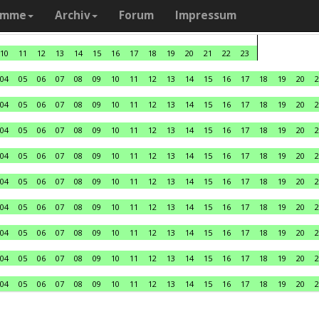
amme
Archiv
Forum
Impressum
10
11
12
13
14
15
16
17
18
19
20
21
22
23
04
05
06
07
08
09
10
11
12
13
14
15
16
17
18
19
20
2
04
05
06
07
08
09
10
11
12
13
14
15
16
17
18
19
20
2
04
05
06
07
08
09
10
11
12
13
14
15
16
17
18
19
20
2
04
05
06
07
08
09
10
11
12
13
14
15
16
17
18
19
20
2
04
05
06
07
08
09
10
11
12
13
14
15
16
17
18
19
20
2
04
05
06
07
08
09
10
11
12
13
14
15
16
17
18
19
20
2
04
05
06
07
08
09
10
11
12
13
14
15
16
17
18
19
20
2
04
05
06
07
08
09
10
11
12
13
14
15
16
17
18
19
20
2
04
05
06
07
08
09
10
11
12
13
14
15
16
17
18
19
20
2