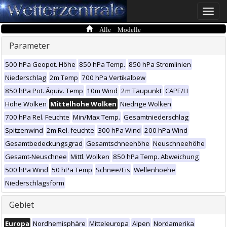
Toggle
naviga
Alle Modelle
Parameter
500 hPa Geopot. Höhe
850 hPa Temp.
850 hPa Stromlinien
Niederschlag
2m Temp
700 hPa Vertikalbew
850 hPa Pot. Äquiv. Temp
10m Wind
2m Taupunkt
CAPE/LI
Hohe Wolken
Mittelhohe Wolken
Niedrige Wolken
700 hPa Rel. Feuchte
Min/Max Temp.
Gesamtniederschlag
Spitzenwind
2m Rel. feuchte
300 hPa Wind
200 hPa Wind
Gesamtbedeckungsgrad
Gesamtschneehöhe
Neuschneehöhe
Gesamt-Neuschnee
Mittl. Wolken
850 hPa Temp. Abweichung
500 hPa Wind
50 hPa Temp
Schnee/Eis
Wellenhoehe
Niederschlagsform
Gebiet
Europa
Nordhemisphäre
Mitteleuropa
Alpen
Nordamerika