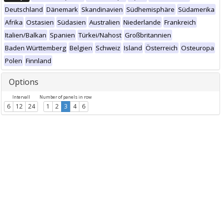
Deutschland
Dänemark
Skandinavien
Südhemisphäre
Südamerika
Afrika
Ostasien
Südasien
Australien
Niederlande
Frankreich
Italien/Balkan
Spanien
Türkei/Nahost
Großbritannien
Baden Württemberg
Belgien
Schweiz
Island
Österreich
Osteuropa
Polen
Finnland
Options
Intervall
Number of panels in row
6
12
24
1
2
3
4
6