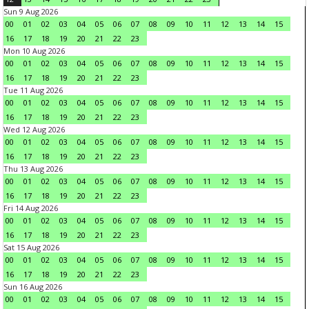
Sun 9 Aug 2026
00
01
02
03
04
05
06
07
08
09
10
11
12
13
14
15
16
17
18
19
20
21
22
23
Mon 10 Aug 2026
00
01
02
03
04
05
06
07
08
09
10
11
12
13
14
15
16
17
18
19
20
21
22
23
Tue 11 Aug 2026
00
01
02
03
04
05
06
07
08
09
10
11
12
13
14
15
16
17
18
19
20
21
22
23
Wed 12 Aug 2026
00
01
02
03
04
05
06
07
08
09
10
11
12
13
14
15
16
17
18
19
20
21
22
23
Thu 13 Aug 2026
00
01
02
03
04
05
06
07
08
09
10
11
12
13
14
15
16
17
18
19
20
21
22
23
Fri 14 Aug 2026
00
01
02
03
04
05
06
07
08
09
10
11
12
13
14
15
16
17
18
19
20
21
22
23
Sat 15 Aug 2026
00
01
02
03
04
05
06
07
08
09
10
11
12
13
14
15
16
17
18
19
20
21
22
23
Sun 16 Aug 2026
00
01
02
03
04
05
06
07
08
09
10
11
12
13
14
15