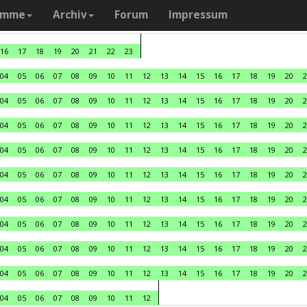
amme
Archiv
Forum
Impressum
16
17
18
19
20
21
22
23
04
05
06
07
08
09
10
11
12
13
14
15
16
17
18
19
20
2
04
05
06
07
08
09
10
11
12
13
14
15
16
17
18
19
20
2
04
05
06
07
08
09
10
11
12
13
14
15
16
17
18
19
20
2
04
05
06
07
08
09
10
11
12
13
14
15
16
17
18
19
20
2
04
05
06
07
08
09
10
11
12
13
14
15
16
17
18
19
20
2
04
05
06
07
08
09
10
11
12
13
14
15
16
17
18
19
20
2
04
05
06
07
08
09
10
11
12
13
14
15
16
17
18
19
20
2
04
05
06
07
08
09
10
11
12
13
14
15
16
17
18
19
20
2
04
05
06
07
08
09
10
11
12
13
14
15
16
17
18
19
20
2
04
05
06
07
08
09
10
11
12