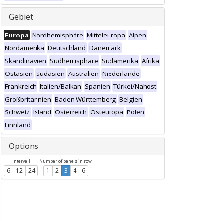
Gebiet
Europa
Nordhemisphäre
Mitteleuropa
Alpen
Nordamerika
Deutschland
Dänemark
Skandinavien
Südhemisphäre
Südamerika
Afrika
Ostasien
Südasien
Australien
Niederlande
Frankreich
Italien/Balkan
Spanien
Türkei/Nahost
Großbritannien
Baden Württemberg
Belgien
Schweiz
Island
Österreich
Osteuropa
Polen
Finnland
Options
Intervall
Number of panels in row
6
12
24
1
2
3
4
6