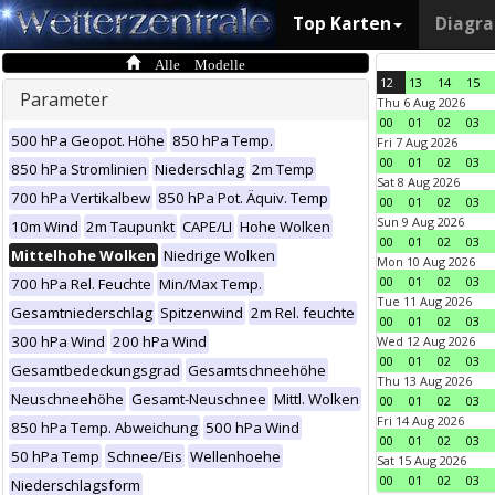
Top Karten
Diagr
Alle Modelle
12
13
14
15
Parameter
Thu 6 Aug 2026
00
01
02
03
500 hPa Geopot. Höhe
850 hPa Temp.
Fri 7 Aug 2026
00
01
02
03
850 hPa Stromlinien
Niederschlag
2m Temp
Sat 8 Aug 2026
700 hPa Vertikalbew
850 hPa Pot. Äquiv. Temp
00
01
02
03
Sun 9 Aug 2026
10m Wind
2m Taupunkt
CAPE/LI
Hohe Wolken
00
01
02
03
Mittelhohe Wolken
Niedrige Wolken
Mon 10 Aug 2026
00
01
02
03
700 hPa Rel. Feuchte
Min/Max Temp.
Tue 11 Aug 2026
Gesamtniederschlag
Spitzenwind
2m Rel. feuchte
00
01
02
03
300 hPa Wind
200 hPa Wind
Wed 12 Aug 2026
00
01
02
03
Gesamtbedeckungsgrad
Gesamtschneehöhe
Thu 13 Aug 2026
Neuschneehöhe
Gesamt-Neuschnee
Mittl. Wolken
00
01
02
03
Fri 14 Aug 2026
850 hPa Temp. Abweichung
500 hPa Wind
00
01
02
03
50 hPa Temp
Schnee/Eis
Wellenhoehe
Sat 15 Aug 2026
00
01
02
03
Niederschlagsform