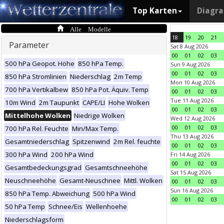
Top Karten
Diagr
Alle Modelle
18
19
20
21
Parameter
Sat 8 Aug 2026
00
01
02
03
500 hPa Geopot. Höhe
850 hPa Temp.
Sun 9 Aug 2026
00
01
02
03
850 hPa Stromlinien
Niederschlag
2m Temp
Mon 10 Aug 2026
700 hPa Vertikalbew
850 hPa Pot. Äquiv. Temp
00
01
02
03
Tue 11 Aug 2026
10m Wind
2m Taupunkt
CAPE/LI
Hohe Wolken
00
01
02
03
Mittelhohe Wolken
Niedrige Wolken
Wed 12 Aug 2026
00
01
02
03
700 hPa Rel. Feuchte
Min/Max Temp.
Thu 13 Aug 2026
Gesamtniederschlag
Spitzenwind
2m Rel. feuchte
00
01
02
03
300 hPa Wind
200 hPa Wind
Fri 14 Aug 2026
00
01
02
03
Gesamtbedeckungsgrad
Gesamtschneehöhe
Sat 15 Aug 2026
Neuschneehöhe
Gesamt-Neuschnee
Mittl. Wolken
00
01
02
03
Sun 16 Aug 2026
850 hPa Temp. Abweichung
500 hPa Wind
00
01
02
03
50 hPa Temp
Schnee/Eis
Wellenhoehe
Niederschlagsform