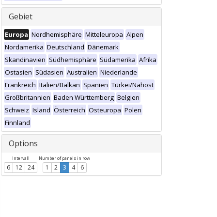
Gebiet
Europa
Nordhemisphäre
Mitteleuropa
Alpen
Nordamerika
Deutschland
Dänemark
Skandinavien
Südhemisphäre
Südamerika
Afrika
Ostasien
Südasien
Australien
Niederlande
Frankreich
Italien/Balkan
Spanien
Türkei/Nahost
Großbritannien
Baden Württemberg
Belgien
Schweiz
Island
Österreich
Osteuropa
Polen
Finnland
Options
Intervall
Number of panels in row
6
12
24
1
2
3
4
6