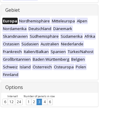
Gebiet
Europa
Nordhemisphäre
Mitteleuropa
Alpen
Nordamerika
Deutschland
Dänemark
Skandinavien
Südhemisphäre
Südamerika
Afrika
Ostasien
Südasien
Australien
Niederlande
Frankreich
Italien/Balkan
Spanien
Türkei/Nahost
Großbritannien
Baden Württemberg
Belgien
Schweiz
Island
Österreich
Osteuropa
Polen
Finnland
Options
Intervall
Number of panels in row
6
12
24
1
2
3
4
6