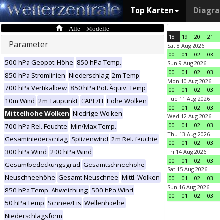
Top Karten
Diagr
Alle Modelle
18
19
20
21
Parameter
Sat 8 Aug 2026
00
01
02
03
500 hPa Geopot. Höhe
850 hPa Temp.
Sun 9 Aug 2026
00
01
02
03
850 hPa Stromlinien
Niederschlag
2m Temp
Mon 10 Aug 2026
700 hPa Vertikalbew
850 hPa Pot. Äquiv. Temp
00
01
02
03
Tue 11 Aug 2026
10m Wind
2m Taupunkt
CAPE/LI
Hohe Wolken
00
01
02
03
Mittelhohe Wolken
Niedrige Wolken
Wed 12 Aug 2026
00
01
02
03
700 hPa Rel. Feuchte
Min/Max Temp.
Thu 13 Aug 2026
Gesamtniederschlag
Spitzenwind
2m Rel. feuchte
00
01
02
03
300 hPa Wind
200 hPa Wind
Fri 14 Aug 2026
00
01
02
03
Gesamtbedeckungsgrad
Gesamtschneehöhe
Sat 15 Aug 2026
Neuschneehöhe
Gesamt-Neuschnee
Mittl. Wolken
00
01
02
03
Sun 16 Aug 2026
850 hPa Temp. Abweichung
500 hPa Wind
00
01
02
03
50 hPa Temp
Schnee/Eis
Wellenhoehe
Niederschlagsform