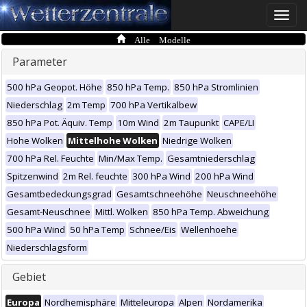
Toggle
naviga
Alle Modelle
Parameter
500 hPa Geopot. Höhe
850 hPa Temp.
850 hPa Stromlinien
Niederschlag
2m Temp
700 hPa Vertikalbew
850 hPa Pot. Äquiv. Temp
10m Wind
2m Taupunkt
CAPE/LI
Hohe Wolken
Mittelhohe Wolken
Niedrige Wolken
700 hPa Rel. Feuchte
Min/Max Temp.
Gesamtniederschlag
Spitzenwind
2m Rel. feuchte
300 hPa Wind
200 hPa Wind
Gesamtbedeckungsgrad
Gesamtschneehöhe
Neuschneehöhe
Gesamt-Neuschnee
Mittl. Wolken
850 hPa Temp. Abweichung
500 hPa Wind
50 hPa Temp
Schnee/Eis
Wellenhoehe
Niederschlagsform
Gebiet
Europa
Nordhemisphäre
Mitteleuropa
Alpen
Nordamerika