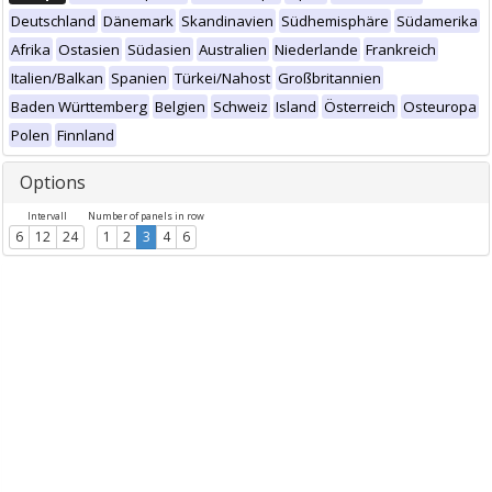
Deutschland
Dänemark
Skandinavien
Südhemisphäre
Südamerika
Afrika
Ostasien
Südasien
Australien
Niederlande
Frankreich
Italien/Balkan
Spanien
Türkei/Nahost
Großbritannien
Baden Württemberg
Belgien
Schweiz
Island
Österreich
Osteuropa
Polen
Finnland
Options
Intervall
Number of panels in row
6
12
24
1
2
3
4
6