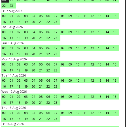
22
23
Fri 7 Aug 2026
00
01
02
03
04
05
06
07
08
09
10
11
12
13
14
15
16
17
18
19
20
21
22
23
Sat 8 Aug 2026
00
01
02
03
04
05
06
07
08
09
10
11
12
13
14
15
16
17
18
19
20
21
22
23
Sun 9 Aug 2026
00
01
02
03
04
05
06
07
08
09
10
11
12
13
14
15
16
17
18
19
20
21
22
23
Mon 10 Aug 2026
00
01
02
03
04
05
06
07
08
09
10
11
12
13
14
15
16
17
18
19
20
21
22
23
Tue 11 Aug 2026
00
01
02
03
04
05
06
07
08
09
10
11
12
13
14
15
16
17
18
19
20
21
22
23
Wed 12 Aug 2026
00
01
02
03
04
05
06
07
08
09
10
11
12
13
14
15
16
17
18
19
20
21
22
23
Thu 13 Aug 2026
00
01
02
03
04
05
06
07
08
09
10
11
12
13
14
15
16
17
18
19
20
21
22
23
Fri 14 Aug 2026