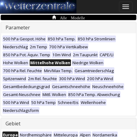
Toggle
naviga
Alle Modelle
Parameter
500 hPa Geopot. Höhe
850 hPa Temp.
850 hPa Stromlinien
Niederschlag
2m Temp
700 hPa Vertikalbew
850 hPa Pot. Äquiv. Temp
10m Wind
2m Taupunkt
CAPE/LI
Hohe Wolken
Mittelhohe Wolken
Niedrige Wolken
700 hPa Rel. Feuchte
Min/Max Temp.
Gesamtniederschlag
Spitzenwind
2m Rel. feuchte
300 hPa Wind
200 hPa Wind
Gesamtbedeckungsgrad
Gesamtschneehöhe
Neuschneehöhe
Gesamt-Neuschnee
Mittl. Wolken
850 hPa Temp. Abweichung
500 hPa Wind
50 hPa Temp
Schnee/Eis
Wellenhoehe
Niederschlagsform
Gebiet
Europa
Nordhemisphäre
Mitteleuropa
Alpen
Nordamerika