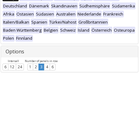
Deutschland
Dänemark
Skandinavien
Südhemisphäre
Südamerika
Afrika
Ostasien
Südasien
Australien
Niederlande
Frankreich
Italien/Balkan
Spanien
Türkei/Nahost
Großbritannien
Baden Württemberg
Belgien
Schweiz
Island
Österreich
Osteuropa
Polen
Finnland
Options
Intervall
Number of panels in row
6
12
24
1
2
3
4
6