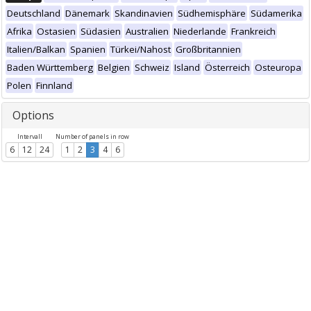
Deutschland
Dänemark
Skandinavien
Südhemisphäre
Südamerika
Afrika
Ostasien
Südasien
Australien
Niederlande
Frankreich
Italien/Balkan
Spanien
Türkei/Nahost
Großbritannien
Baden Württemberg
Belgien
Schweiz
Island
Österreich
Osteuropa
Polen
Finnland
Options
Intervall
Number of panels in row
6
12
24
1
2
3
4
6