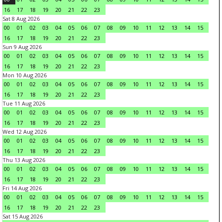
16
17
18
19
20
21
22
23
Sat 8 Aug 2026
00
01
02
03
04
05
06
07
08
09
10
11
12
13
14
15
16
17
18
19
20
21
22
23
Sun 9 Aug 2026
00
01
02
03
04
05
06
07
08
09
10
11
12
13
14
15
16
17
18
19
20
21
22
23
Mon 10 Aug 2026
00
01
02
03
04
05
06
07
08
09
10
11
12
13
14
15
16
17
18
19
20
21
22
23
Tue 11 Aug 2026
00
01
02
03
04
05
06
07
08
09
10
11
12
13
14
15
16
17
18
19
20
21
22
23
Wed 12 Aug 2026
00
01
02
03
04
05
06
07
08
09
10
11
12
13
14
15
16
17
18
19
20
21
22
23
Thu 13 Aug 2026
00
01
02
03
04
05
06
07
08
09
10
11
12
13
14
15
16
17
18
19
20
21
22
23
Fri 14 Aug 2026
00
01
02
03
04
05
06
07
08
09
10
11
12
13
14
15
16
17
18
19
20
21
22
23
Sat 15 Aug 2026