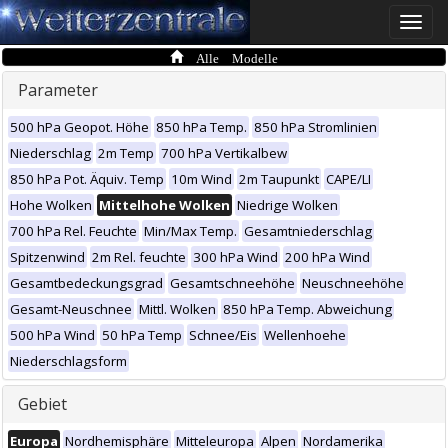
Toggle
naviga
Alle Modelle
Parameter
500 hPa Geopot. Höhe
850 hPa Temp.
850 hPa Stromlinien
Niederschlag
2m Temp
700 hPa Vertikalbew
850 hPa Pot. Äquiv. Temp
10m Wind
2m Taupunkt
CAPE/LI
Hohe Wolken
Mittelhohe Wolken
Niedrige Wolken
700 hPa Rel. Feuchte
Min/Max Temp.
Gesamtniederschlag
Spitzenwind
2m Rel. feuchte
300 hPa Wind
200 hPa Wind
Gesamtbedeckungsgrad
Gesamtschneehöhe
Neuschneehöhe
Gesamt-Neuschnee
Mittl. Wolken
850 hPa Temp. Abweichung
500 hPa Wind
50 hPa Temp
Schnee/Eis
Wellenhoehe
Niederschlagsform
Gebiet
Europa
Nordhemisphäre
Mitteleuropa
Alpen
Nordamerika