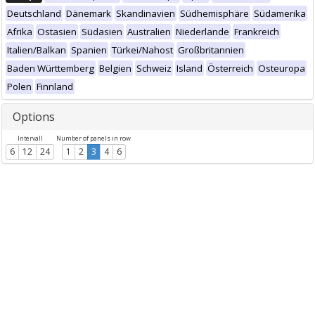
Deutschland
Dänemark
Skandinavien
Südhemisphäre
Südamerika
Afrika
Ostasien
Südasien
Australien
Niederlande
Frankreich
Italien/Balkan
Spanien
Türkei/Nahost
Großbritannien
Baden Württemberg
Belgien
Schweiz
Island
Österreich
Osteuropa
Polen
Finnland
Options
Intervall
Number of panels in row
6
12
24
1
2
3
4
6