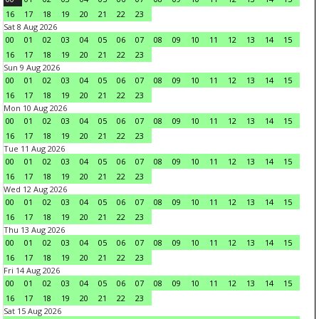
16
17
18
19
20
21
22
23
Sat 8 Aug 2026
00
01
02
03
04
05
06
07
08
09
10
11
12
13
14
15
16
17
18
19
20
21
22
23
Sun 9 Aug 2026
00
01
02
03
04
05
06
07
08
09
10
11
12
13
14
15
16
17
18
19
20
21
22
23
Mon 10 Aug 2026
00
01
02
03
04
05
06
07
08
09
10
11
12
13
14
15
16
17
18
19
20
21
22
23
Tue 11 Aug 2026
00
01
02
03
04
05
06
07
08
09
10
11
12
13
14
15
16
17
18
19
20
21
22
23
Wed 12 Aug 2026
00
01
02
03
04
05
06
07
08
09
10
11
12
13
14
15
16
17
18
19
20
21
22
23
Thu 13 Aug 2026
00
01
02
03
04
05
06
07
08
09
10
11
12
13
14
15
16
17
18
19
20
21
22
23
Fri 14 Aug 2026
00
01
02
03
04
05
06
07
08
09
10
11
12
13
14
15
16
17
18
19
20
21
22
23
Sat 15 Aug 2026