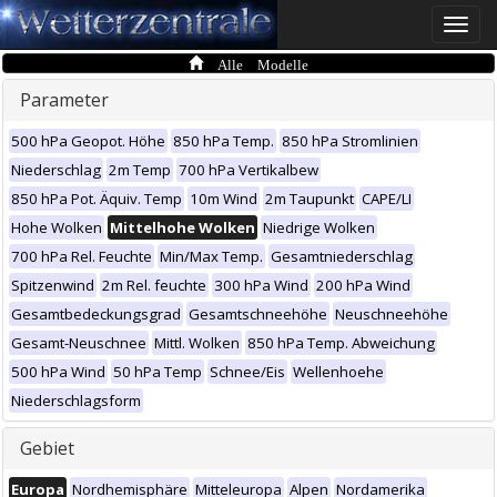
Toggle
naviga
Alle Modelle
Parameter
500 hPa Geopot. Höhe
850 hPa Temp.
850 hPa Stromlinien
Niederschlag
2m Temp
700 hPa Vertikalbew
850 hPa Pot. Äquiv. Temp
10m Wind
2m Taupunkt
CAPE/LI
Hohe Wolken
Mittelhohe Wolken
Niedrige Wolken
700 hPa Rel. Feuchte
Min/Max Temp.
Gesamtniederschlag
Spitzenwind
2m Rel. feuchte
300 hPa Wind
200 hPa Wind
Gesamtbedeckungsgrad
Gesamtschneehöhe
Neuschneehöhe
Gesamt-Neuschnee
Mittl. Wolken
850 hPa Temp. Abweichung
500 hPa Wind
50 hPa Temp
Schnee/Eis
Wellenhoehe
Niederschlagsform
Gebiet
Europa
Nordhemisphäre
Mitteleuropa
Alpen
Nordamerika