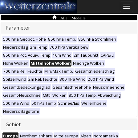
Toggle
naviga
Alle Modelle
Parameter
500 hPa Geopot. Höhe
850 hPa Temp.
850 hPa Stromlinien
Niederschlag
2m Temp
700 hPa Vertikalbew
850 hPa Pot. Äquiv. Temp
10m Wind
2m Taupunkt
CAPE/LI
Hohe Wolken
Mittelhohe Wolken
Niedrige Wolken
700 hPa Rel. Feuchte
Min/Max Temp.
Gesamtniederschlag
Spitzenwind
2m Rel. feuchte
300 hPa Wind
200 hPa Wind
Gesamtbedeckungsgrad
Gesamtschneehöhe
Neuschneehöhe
Gesamt-Neuschnee
Mittl. Wolken
850 hPa Temp. Abweichung
500 hPa Wind
50 hPa Temp
Schnee/Eis
Wellenhoehe
Niederschlagsform
Gebiet
Europa
Nordhemisphäre
Mitteleuropa
Alpen
Nordamerika