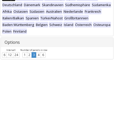
Deutschland
Dänemark
Skandinavien
Südhemisphäre
Südamerika
Afrika
Ostasien
Südasien
Australien
Niederlande
Frankreich
Italien/Balkan
Spanien
Türkei/Nahost
Großbritannien
Baden Württemberg
Belgien
Schweiz
Island
Österreich
Osteuropa
Polen
Finnland
Options
Intervall
Number of panels in row
6
12
24
1
2
3
4
6