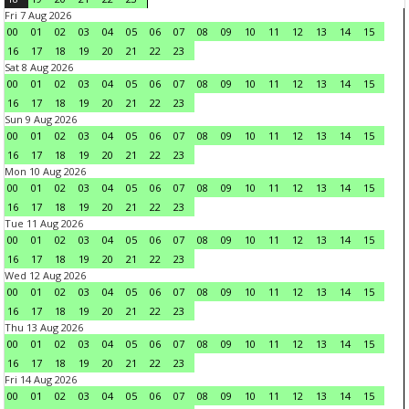
Fri 7 Aug 2026
00
01
02
03
04
05
06
07
08
09
10
11
12
13
14
15
16
17
18
19
20
21
22
23
Sat 8 Aug 2026
00
01
02
03
04
05
06
07
08
09
10
11
12
13
14
15
16
17
18
19
20
21
22
23
Sun 9 Aug 2026
00
01
02
03
04
05
06
07
08
09
10
11
12
13
14
15
16
17
18
19
20
21
22
23
Mon 10 Aug 2026
00
01
02
03
04
05
06
07
08
09
10
11
12
13
14
15
16
17
18
19
20
21
22
23
Tue 11 Aug 2026
00
01
02
03
04
05
06
07
08
09
10
11
12
13
14
15
16
17
18
19
20
21
22
23
Wed 12 Aug 2026
00
01
02
03
04
05
06
07
08
09
10
11
12
13
14
15
16
17
18
19
20
21
22
23
Thu 13 Aug 2026
00
01
02
03
04
05
06
07
08
09
10
11
12
13
14
15
16
17
18
19
20
21
22
23
Fri 14 Aug 2026
00
01
02
03
04
05
06
07
08
09
10
11
12
13
14
15