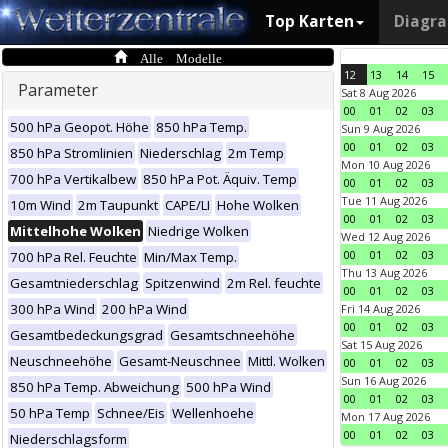
Top Karten
Diagr
Alle Modelle
12
13
14
15
Parameter
Sat 8 Aug 2026
00
01
02
03
500 hPa Geopot. Höhe
850 hPa Temp.
Sun 9 Aug 2026
00
01
02
03
850 hPa Stromlinien
Niederschlag
2m Temp
Mon 10 Aug 2026
700 hPa Vertikalbew
850 hPa Pot. Äquiv. Temp
00
01
02
03
Tue 11 Aug 2026
10m Wind
2m Taupunkt
CAPE/LI
Hohe Wolken
00
01
02
03
Mittelhohe Wolken
Niedrige Wolken
Wed 12 Aug 2026
00
01
02
03
700 hPa Rel. Feuchte
Min/Max Temp.
Thu 13 Aug 2026
Gesamtniederschlag
Spitzenwind
2m Rel. feuchte
00
01
02
03
300 hPa Wind
200 hPa Wind
Fri 14 Aug 2026
00
01
02
03
Gesamtbedeckungsgrad
Gesamtschneehöhe
Sat 15 Aug 2026
Neuschneehöhe
Gesamt-Neuschnee
Mittl. Wolken
00
01
02
03
Sun 16 Aug 2026
850 hPa Temp. Abweichung
500 hPa Wind
00
01
02
03
50 hPa Temp
Schnee/Eis
Wellenhoehe
Mon 17 Aug 2026
00
01
02
03
Niederschlagsform