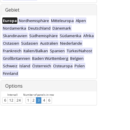
Gebiet
Europa
Nordhemisphäre
Mitteleuropa
Alpen
Nordamerika
Deutschland
Dänemark
Skandinavien
Südhemisphäre
Südamerika
Afrika
Ostasien
Südasien
Australien
Niederlande
Frankreich
Italien/Balkan
Spanien
Türkei/Nahost
Großbritannien
Baden Württemberg
Belgien
Schweiz
Island
Österreich
Osteuropa
Polen
Finnland
Options
Intervall
Number of panels in row
6
12
24
1
2
3
4
6