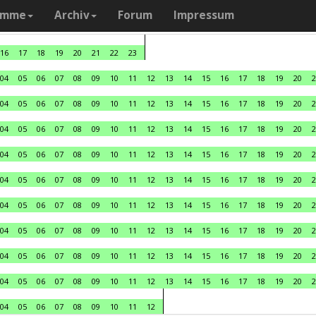
amme
Archiv
Forum
Impressum
16
17
18
19
20
21
22
23
04
05
06
07
08
09
10
11
12
13
14
15
16
17
18
19
20
2
04
05
06
07
08
09
10
11
12
13
14
15
16
17
18
19
20
2
04
05
06
07
08
09
10
11
12
13
14
15
16
17
18
19
20
2
04
05
06
07
08
09
10
11
12
13
14
15
16
17
18
19
20
2
04
05
06
07
08
09
10
11
12
13
14
15
16
17
18
19
20
2
04
05
06
07
08
09
10
11
12
13
14
15
16
17
18
19
20
2
04
05
06
07
08
09
10
11
12
13
14
15
16
17
18
19
20
2
04
05
06
07
08
09
10
11
12
13
14
15
16
17
18
19
20
2
04
05
06
07
08
09
10
11
12
13
14
15
16
17
18
19
20
2
04
05
06
07
08
09
10
11
12