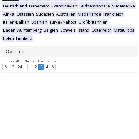
Deutschland
Dänemark
Skandinavien
Südhemisphäre
Südamerika
Afrika
Ostasien
Südasien
Australien
Niederlande
Frankreich
Italien/Balkan
Spanien
Türkei/Nahost
Großbritannien
Baden Württemberg
Belgien
Schweiz
Island
Österreich
Osteuropa
Polen
Finnland
Options
Intervall
Number of panels in row
6
12
24
1
2
3
4
6