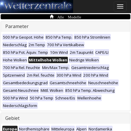
Toggle
naviga
Alle Modelle
Parameter
500 hPa Geopot. Höhe
850 hPa Temp.
850 hPa Stromlinien
Niederschlag
2m Temp
700 hPa Vertikalbew
850 hPa Pot. Äquiv. Temp
10m Wind
2m Taupunkt
CAPE/LI
Hohe Wolken
Mittelhohe Wolken
Niedrige Wolken
700 hPa Rel. Feuchte
Min/Max Temp.
Gesamtniederschlag
Spitzenwind
2m Rel. feuchte
300 hPa Wind
200 hPa Wind
Gesamtbedeckungsgrad
Gesamtschneehöhe
Neuschneehöhe
Gesamt-Neuschnee
Mittl. Wolken
850 hPa Temp. Abweichung
500 hPa Wind
50 hPa Temp
Schnee/Eis
Wellenhoehe
Niederschlagsform
Gebiet
Europa
Nordhemisphäre
Mitteleuropa
Alpen
Nordamerika