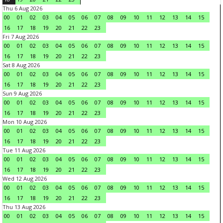
Thu 6 Aug 2026
00
01
02
03
04
05
06
07
08
09
10
11
12
13
14
15
16
17
18
19
20
21
22
23
Fri 7 Aug 2026
00
01
02
03
04
05
06
07
08
09
10
11
12
13
14
15
16
17
18
19
20
21
22
23
Sat 8 Aug 2026
00
01
02
03
04
05
06
07
08
09
10
11
12
13
14
15
16
17
18
19
20
21
22
23
Sun 9 Aug 2026
00
01
02
03
04
05
06
07
08
09
10
11
12
13
14
15
16
17
18
19
20
21
22
23
Mon 10 Aug 2026
00
01
02
03
04
05
06
07
08
09
10
11
12
13
14
15
16
17
18
19
20
21
22
23
Tue 11 Aug 2026
00
01
02
03
04
05
06
07
08
09
10
11
12
13
14
15
16
17
18
19
20
21
22
23
Wed 12 Aug 2026
00
01
02
03
04
05
06
07
08
09
10
11
12
13
14
15
16
17
18
19
20
21
22
23
Thu 13 Aug 2026
00
01
02
03
04
05
06
07
08
09
10
11
12
13
14
15