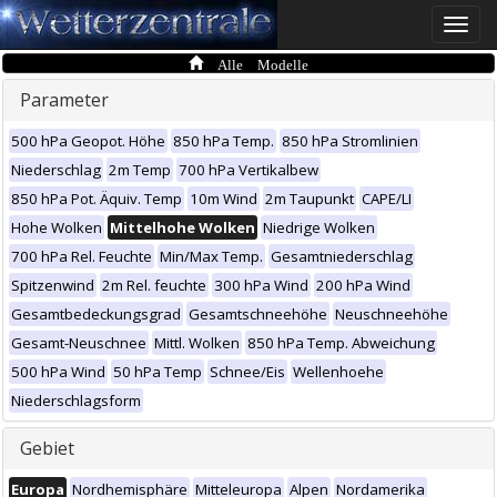
Toggle
naviga
Alle Modelle
Parameter
500 hPa Geopot. Höhe
850 hPa Temp.
850 hPa Stromlinien
Niederschlag
2m Temp
700 hPa Vertikalbew
850 hPa Pot. Äquiv. Temp
10m Wind
2m Taupunkt
CAPE/LI
Hohe Wolken
Mittelhohe Wolken
Niedrige Wolken
700 hPa Rel. Feuchte
Min/Max Temp.
Gesamtniederschlag
Spitzenwind
2m Rel. feuchte
300 hPa Wind
200 hPa Wind
Gesamtbedeckungsgrad
Gesamtschneehöhe
Neuschneehöhe
Gesamt-Neuschnee
Mittl. Wolken
850 hPa Temp. Abweichung
500 hPa Wind
50 hPa Temp
Schnee/Eis
Wellenhoehe
Niederschlagsform
Gebiet
Europa
Nordhemisphäre
Mitteleuropa
Alpen
Nordamerika