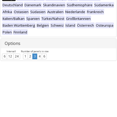
Deutschland
Dänemark
Skandinavien
Südhemisphäre
Südamerika
Afrika
Ostasien
Südasien
Australien
Niederlande
Frankreich
Italien/Balkan
Spanien
Türkei/Nahost
Großbritannien
Baden Württemberg
Belgien
Schweiz
Island
Österreich
Osteuropa
Polen
Finnland
Options
Intervall
Number of panels in row
6
12
24
1
2
3
4
6