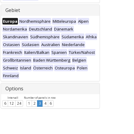
Gebiet
Europa
Nordhemisphäre
Mitteleuropa
Alpen
Nordamerika
Deutschland
Dänemark
Skandinavien
Südhemisphäre
Südamerika
Afrika
Ostasien
Südasien
Australien
Niederlande
Frankreich
Italien/Balkan
Spanien
Türkei/Nahost
Großbritannien
Baden Württemberg
Belgien
Schweiz
Island
Österreich
Osteuropa
Polen
Finnland
Options
Intervall
Number of panels in row
6
12
24
1
2
3
4
6