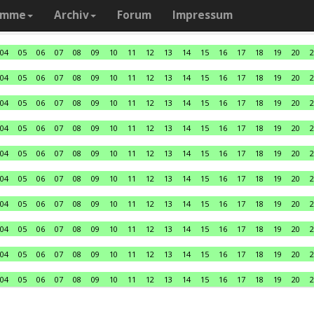
amme
Archiv
Forum
Impressum
04
05
06
07
08
09
10
11
12
13
14
15
16
17
18
19
20
2
04
05
06
07
08
09
10
11
12
13
14
15
16
17
18
19
20
2
04
05
06
07
08
09
10
11
12
13
14
15
16
17
18
19
20
2
04
05
06
07
08
09
10
11
12
13
14
15
16
17
18
19
20
2
04
05
06
07
08
09
10
11
12
13
14
15
16
17
18
19
20
2
04
05
06
07
08
09
10
11
12
13
14
15
16
17
18
19
20
2
04
05
06
07
08
09
10
11
12
13
14
15
16
17
18
19
20
2
04
05
06
07
08
09
10
11
12
13
14
15
16
17
18
19
20
2
04
05
06
07
08
09
10
11
12
13
14
15
16
17
18
19
20
2
04
05
06
07
08
09
10
11
12
13
14
15
16
17
18
19
20
2