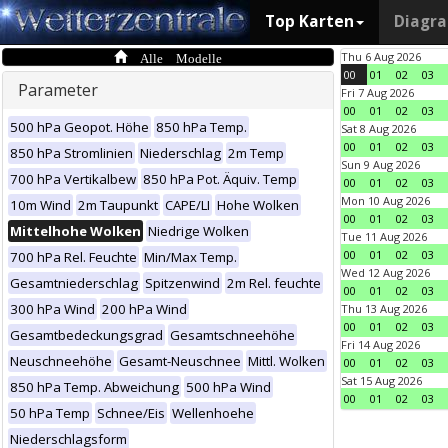
Top Karten
Diagr
Alle Modelle
Thu 6 Aug 2026
00
01
02
03
Parameter
Fri 7 Aug 2026
00
01
02
03
500 hPa Geopot. Höhe
850 hPa Temp.
Sat 8 Aug 2026
00
01
02
03
850 hPa Stromlinien
Niederschlag
2m Temp
Sun 9 Aug 2026
700 hPa Vertikalbew
850 hPa Pot. Äquiv. Temp
00
01
02
03
Mon 10 Aug 2026
10m Wind
2m Taupunkt
CAPE/LI
Hohe Wolken
00
01
02
03
Mittelhohe Wolken
Niedrige Wolken
Tue 11 Aug 2026
00
01
02
03
700 hPa Rel. Feuchte
Min/Max Temp.
Wed 12 Aug 2026
Gesamtniederschlag
Spitzenwind
2m Rel. feuchte
00
01
02
03
300 hPa Wind
200 hPa Wind
Thu 13 Aug 2026
00
01
02
03
Gesamtbedeckungsgrad
Gesamtschneehöhe
Fri 14 Aug 2026
Neuschneehöhe
Gesamt-Neuschnee
Mittl. Wolken
00
01
02
03
Sat 15 Aug 2026
850 hPa Temp. Abweichung
500 hPa Wind
00
01
02
03
50 hPa Temp
Schnee/Eis
Wellenhoehe
Niederschlagsform