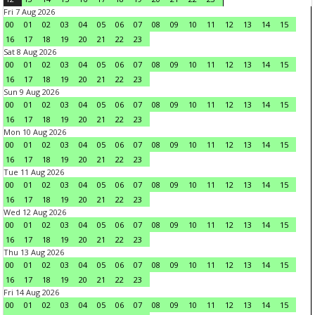
Fri 7 Aug 2026
00
01
02
03
04
05
06
07
08
09
10
11
12
13
14
15
16
17
18
19
20
21
22
23
Sat 8 Aug 2026
00
01
02
03
04
05
06
07
08
09
10
11
12
13
14
15
16
17
18
19
20
21
22
23
Sun 9 Aug 2026
00
01
02
03
04
05
06
07
08
09
10
11
12
13
14
15
16
17
18
19
20
21
22
23
Mon 10 Aug 2026
00
01
02
03
04
05
06
07
08
09
10
11
12
13
14
15
16
17
18
19
20
21
22
23
Tue 11 Aug 2026
00
01
02
03
04
05
06
07
08
09
10
11
12
13
14
15
16
17
18
19
20
21
22
23
Wed 12 Aug 2026
00
01
02
03
04
05
06
07
08
09
10
11
12
13
14
15
16
17
18
19
20
21
22
23
Thu 13 Aug 2026
00
01
02
03
04
05
06
07
08
09
10
11
12
13
14
15
16
17
18
19
20
21
22
23
Fri 14 Aug 2026
00
01
02
03
04
05
06
07
08
09
10
11
12
13
14
15