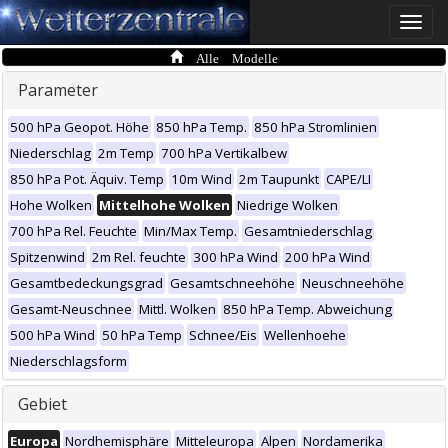
Toggle
naviga
Alle Modelle
Parameter
500 hPa Geopot. Höhe
850 hPa Temp.
850 hPa Stromlinien
Niederschlag
2m Temp
700 hPa Vertikalbew
850 hPa Pot. Äquiv. Temp
10m Wind
2m Taupunkt
CAPE/LI
Hohe Wolken
Mittelhohe Wolken
Niedrige Wolken
700 hPa Rel. Feuchte
Min/Max Temp.
Gesamtniederschlag
Spitzenwind
2m Rel. feuchte
300 hPa Wind
200 hPa Wind
Gesamtbedeckungsgrad
Gesamtschneehöhe
Neuschneehöhe
Gesamt-Neuschnee
Mittl. Wolken
850 hPa Temp. Abweichung
500 hPa Wind
50 hPa Temp
Schnee/Eis
Wellenhoehe
Niederschlagsform
Gebiet
Europa
Nordhemisphäre
Mitteleuropa
Alpen
Nordamerika