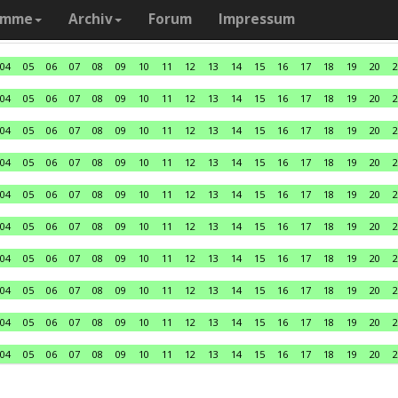
amme
Archiv
Forum
Impressum
04
05
06
07
08
09
10
11
12
13
14
15
16
17
18
19
20
2
04
05
06
07
08
09
10
11
12
13
14
15
16
17
18
19
20
2
04
05
06
07
08
09
10
11
12
13
14
15
16
17
18
19
20
2
04
05
06
07
08
09
10
11
12
13
14
15
16
17
18
19
20
2
04
05
06
07
08
09
10
11
12
13
14
15
16
17
18
19
20
2
04
05
06
07
08
09
10
11
12
13
14
15
16
17
18
19
20
2
04
05
06
07
08
09
10
11
12
13
14
15
16
17
18
19
20
2
04
05
06
07
08
09
10
11
12
13
14
15
16
17
18
19
20
2
04
05
06
07
08
09
10
11
12
13
14
15
16
17
18
19
20
2
04
05
06
07
08
09
10
11
12
13
14
15
16
17
18
19
20
2