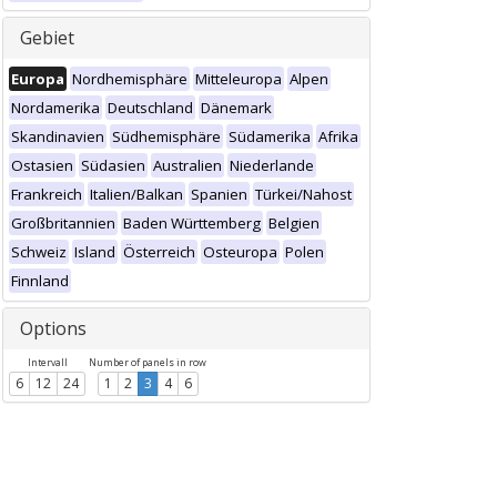
Gebiet
Europa
Nordhemisphäre
Mitteleuropa
Alpen
Nordamerika
Deutschland
Dänemark
Skandinavien
Südhemisphäre
Südamerika
Afrika
Ostasien
Südasien
Australien
Niederlande
Frankreich
Italien/Balkan
Spanien
Türkei/Nahost
Großbritannien
Baden Württemberg
Belgien
Schweiz
Island
Österreich
Osteuropa
Polen
Finnland
Options
Intervall
Number of panels in row
6
12
24
1
2
3
4
6