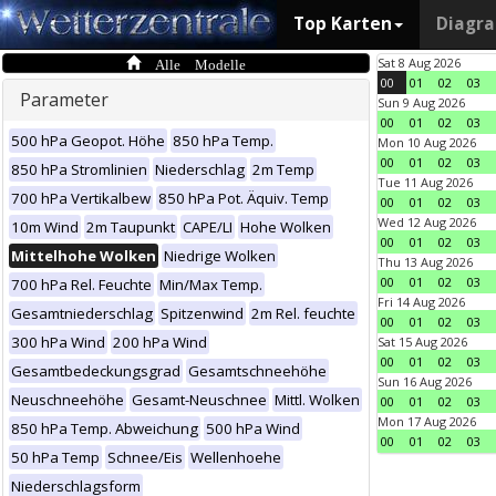
Top Karten
Diagr
Alle Modelle
Sat 8 Aug 2026
00
01
02
03
Parameter
Sun 9 Aug 2026
00
01
02
03
500 hPa Geopot. Höhe
850 hPa Temp.
Mon 10 Aug 2026
00
01
02
03
850 hPa Stromlinien
Niederschlag
2m Temp
Tue 11 Aug 2026
700 hPa Vertikalbew
850 hPa Pot. Äquiv. Temp
00
01
02
03
Wed 12 Aug 2026
10m Wind
2m Taupunkt
CAPE/LI
Hohe Wolken
00
01
02
03
Mittelhohe Wolken
Niedrige Wolken
Thu 13 Aug 2026
00
01
02
03
700 hPa Rel. Feuchte
Min/Max Temp.
Fri 14 Aug 2026
Gesamtniederschlag
Spitzenwind
2m Rel. feuchte
00
01
02
03
300 hPa Wind
200 hPa Wind
Sat 15 Aug 2026
00
01
02
03
Gesamtbedeckungsgrad
Gesamtschneehöhe
Sun 16 Aug 2026
Neuschneehöhe
Gesamt-Neuschnee
Mittl. Wolken
00
01
02
03
Mon 17 Aug 2026
850 hPa Temp. Abweichung
500 hPa Wind
00
01
02
03
50 hPa Temp
Schnee/Eis
Wellenhoehe
Niederschlagsform