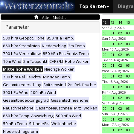
Top Karten
Diagr
Alle Modelle
12
13
14
15
Parameter
Sat 8 Aug 2026
00
01
02
03
500 hPa Geopot. Höhe
850 hPa Temp.
Sun 9 Aug 2026
00
01
02
03
850 hPa Stromlinien
Niederschlag
2m Temp
Mon 10 Aug 2026
700 hPa Vertikalbew
850 hPa Pot. Äquiv. Temp
00
01
02
03
Tue 11 Aug 2026
10m Wind
2m Taupunkt
CAPE/LI
Hohe Wolken
00
01
02
03
Mittelhohe Wolken
Niedrige Wolken
Wed 12 Aug 2026
00
01
02
03
700 hPa Rel. Feuchte
Min/Max Temp.
Thu 13 Aug 2026
Gesamtniederschlag
Spitzenwind
2m Rel. feuchte
00
01
02
03
300 hPa Wind
200 hPa Wind
Fri 14 Aug 2026
00
01
02
03
Gesamtbedeckungsgrad
Gesamtschneehöhe
Sat 15 Aug 2026
Neuschneehöhe
Gesamt-Neuschnee
Mittl. Wolken
00
01
02
03
Sun 16 Aug 2026
850 hPa Temp. Abweichung
500 hPa Wind
00
01
02
03
50 hPa Temp
Schnee/Eis
Wellenhoehe
Mon 17 Aug 2026
00
01
02
03
Niederschlagsform