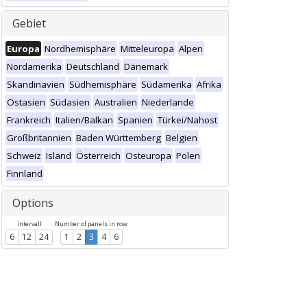
Gebiet
Europa
Nordhemisphäre
Mitteleuropa
Alpen
Nordamerika
Deutschland
Dänemark
Skandinavien
Südhemisphäre
Südamerika
Afrika
Ostasien
Südasien
Australien
Niederlande
Frankreich
Italien/Balkan
Spanien
Türkei/Nahost
Großbritannien
Baden Württemberg
Belgien
Schweiz
Island
Österreich
Osteuropa
Polen
Finnland
Options
Intervall
Number of panels in row
6
12
24
1
2
3
4
6