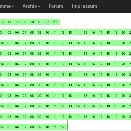
amme
Archiv
Forum
Impressum
16
17
18
19
20
21
22
23
04
05
06
07
08
09
10
11
12
13
14
15
16
17
18
19
20
2
04
05
06
07
08
09
10
11
12
13
14
15
16
17
18
19
20
2
04
05
06
07
08
09
10
11
12
13
14
15
16
17
18
19
20
2
04
05
06
07
08
09
10
11
12
13
14
15
16
17
18
19
20
2
04
05
06
07
08
09
10
11
12
13
14
15
16
17
18
19
20
2
04
05
06
07
08
09
10
11
12
13
14
15
16
17
18
19
20
2
04
05
06
07
08
09
10
11
12
13
14
15
16
17
18
19
20
2
04
05
06
07
08
09
10
11
12
13
14
15
16
17
18
19
20
2
04
05
06
07
08
09
10
11
12
13
14
15
16
17
18
19
20
2
04
05
06
07
08
09
10
11
12