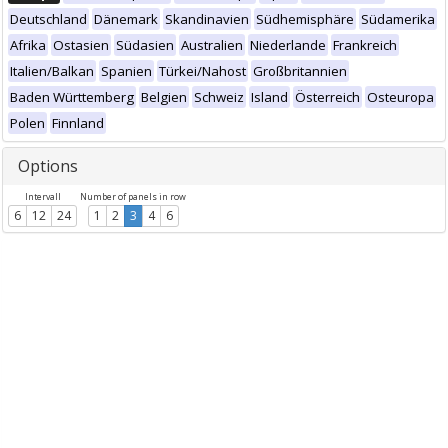
Deutschland
Dänemark
Skandinavien
Südhemisphäre
Südamerika
Afrika
Ostasien
Südasien
Australien
Niederlande
Frankreich
Italien/Balkan
Spanien
Türkei/Nahost
Großbritannien
Baden Württemberg
Belgien
Schweiz
Island
Österreich
Osteuropa
Polen
Finnland
Options
Intervall
Number of panels in row
6
12
24
1
2
3
4
6