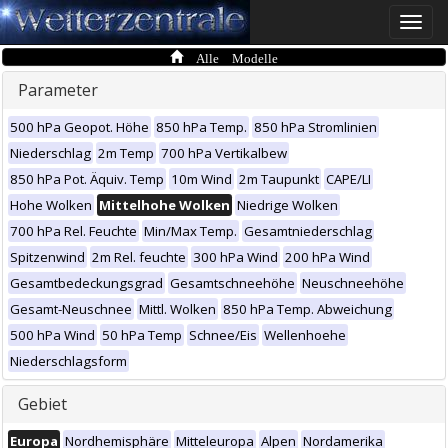
Toggle
naviga
Alle Modelle
Parameter
500 hPa Geopot. Höhe
850 hPa Temp.
850 hPa Stromlinien
Niederschlag
2m Temp
700 hPa Vertikalbew
850 hPa Pot. Äquiv. Temp
10m Wind
2m Taupunkt
CAPE/LI
Hohe Wolken
Mittelhohe Wolken
Niedrige Wolken
700 hPa Rel. Feuchte
Min/Max Temp.
Gesamtniederschlag
Spitzenwind
2m Rel. feuchte
300 hPa Wind
200 hPa Wind
Gesamtbedeckungsgrad
Gesamtschneehöhe
Neuschneehöhe
Gesamt-Neuschnee
Mittl. Wolken
850 hPa Temp. Abweichung
500 hPa Wind
50 hPa Temp
Schnee/Eis
Wellenhoehe
Niederschlagsform
Gebiet
Europa
Nordhemisphäre
Mitteleuropa
Alpen
Nordamerika