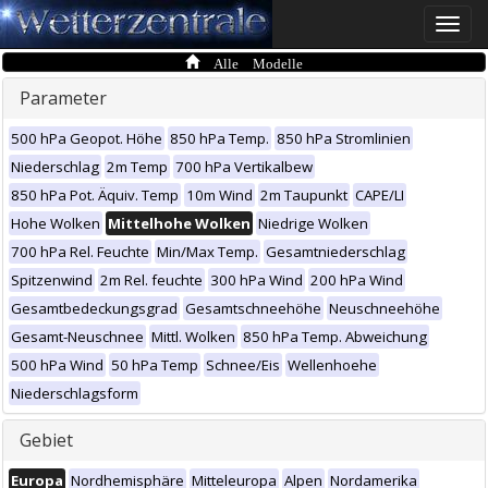
Toggle
naviga
Alle Modelle
Parameter
500 hPa Geopot. Höhe
850 hPa Temp.
850 hPa Stromlinien
Niederschlag
2m Temp
700 hPa Vertikalbew
850 hPa Pot. Äquiv. Temp
10m Wind
2m Taupunkt
CAPE/LI
Hohe Wolken
Mittelhohe Wolken
Niedrige Wolken
700 hPa Rel. Feuchte
Min/Max Temp.
Gesamtniederschlag
Spitzenwind
2m Rel. feuchte
300 hPa Wind
200 hPa Wind
Gesamtbedeckungsgrad
Gesamtschneehöhe
Neuschneehöhe
Gesamt-Neuschnee
Mittl. Wolken
850 hPa Temp. Abweichung
500 hPa Wind
50 hPa Temp
Schnee/Eis
Wellenhoehe
Niederschlagsform
Gebiet
Europa
Nordhemisphäre
Mitteleuropa
Alpen
Nordamerika