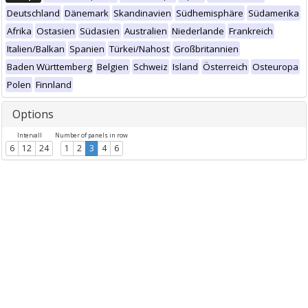
Deutschland
Dänemark
Skandinavien
Südhemisphäre
Südamerika
Afrika
Ostasien
Südasien
Australien
Niederlande
Frankreich
Italien/Balkan
Spanien
Türkei/Nahost
Großbritannien
Baden Württemberg
Belgien
Schweiz
Island
Österreich
Osteuropa
Polen
Finnland
Options
Intervall
Number of panels in row
6
12
24
1
2
3
4
6