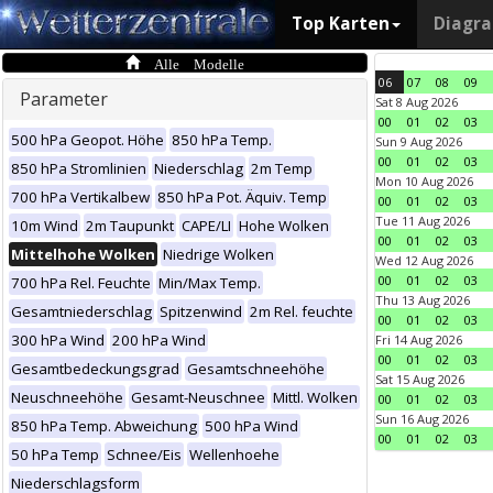
Top Karten
Diagr
Alle Modelle
06
07
08
09
Parameter
Sat 8 Aug 2026
00
01
02
03
500 hPa Geopot. Höhe
850 hPa Temp.
Sun 9 Aug 2026
00
01
02
03
850 hPa Stromlinien
Niederschlag
2m Temp
Mon 10 Aug 2026
700 hPa Vertikalbew
850 hPa Pot. Äquiv. Temp
00
01
02
03
Tue 11 Aug 2026
10m Wind
2m Taupunkt
CAPE/LI
Hohe Wolken
00
01
02
03
Mittelhohe Wolken
Niedrige Wolken
Wed 12 Aug 2026
00
01
02
03
700 hPa Rel. Feuchte
Min/Max Temp.
Thu 13 Aug 2026
Gesamtniederschlag
Spitzenwind
2m Rel. feuchte
00
01
02
03
300 hPa Wind
200 hPa Wind
Fri 14 Aug 2026
00
01
02
03
Gesamtbedeckungsgrad
Gesamtschneehöhe
Sat 15 Aug 2026
Neuschneehöhe
Gesamt-Neuschnee
Mittl. Wolken
00
01
02
03
Sun 16 Aug 2026
850 hPa Temp. Abweichung
500 hPa Wind
00
01
02
03
50 hPa Temp
Schnee/Eis
Wellenhoehe
Niederschlagsform