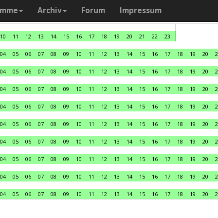
amme
Archiv
Forum
Impressum
10
11
12
13
14
15
16
17
18
19
20
21
22
23
04
05
06
07
08
09
10
11
12
13
14
15
16
17
18
19
20
2
04
05
06
07
08
09
10
11
12
13
14
15
16
17
18
19
20
2
04
05
06
07
08
09
10
11
12
13
14
15
16
17
18
19
20
2
04
05
06
07
08
09
10
11
12
13
14
15
16
17
18
19
20
2
04
05
06
07
08
09
10
11
12
13
14
15
16
17
18
19
20
2
04
05
06
07
08
09
10
11
12
13
14
15
16
17
18
19
20
2
04
05
06
07
08
09
10
11
12
13
14
15
16
17
18
19
20
2
04
05
06
07
08
09
10
11
12
13
14
15
16
17
18
19
20
2
04
05
06
07
08
09
10
11
12
13
14
15
16
17
18
19
20
2