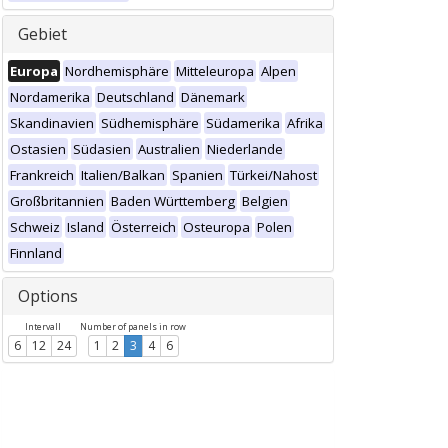
Gebiet
Europa
Nordhemisphäre
Mitteleuropa
Alpen
Nordamerika
Deutschland
Dänemark
Skandinavien
Südhemisphäre
Südamerika
Afrika
Ostasien
Südasien
Australien
Niederlande
Frankreich
Italien/Balkan
Spanien
Türkei/Nahost
Großbritannien
Baden Württemberg
Belgien
Schweiz
Island
Österreich
Osteuropa
Polen
Finnland
Options
Intervall
Number of panels in row
6
12
24
1
2
3
4
6