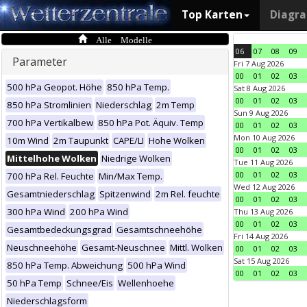
Top Karten
Diagr
Alle Modelle
06
07
08
09
Parameter
Fri 7 Aug 2026
00
01
02
03
500 hPa Geopot. Höhe
850 hPa Temp.
Sat 8 Aug 2026
00
01
02
03
850 hPa Stromlinien
Niederschlag
2m Temp
Sun 9 Aug 2026
700 hPa Vertikalbew
850 hPa Pot. Äquiv. Temp
00
01
02
03
Mon 10 Aug 2026
10m Wind
2m Taupunkt
CAPE/LI
Hohe Wolken
00
01
02
03
Mittelhohe Wolken
Niedrige Wolken
Tue 11 Aug 2026
00
01
02
03
700 hPa Rel. Feuchte
Min/Max Temp.
Wed 12 Aug 2026
Gesamtniederschlag
Spitzenwind
2m Rel. feuchte
00
01
02
03
300 hPa Wind
200 hPa Wind
Thu 13 Aug 2026
00
01
02
03
Gesamtbedeckungsgrad
Gesamtschneehöhe
Fri 14 Aug 2026
Neuschneehöhe
Gesamt-Neuschnee
Mittl. Wolken
00
01
02
03
Sat 15 Aug 2026
850 hPa Temp. Abweichung
500 hPa Wind
00
01
02
03
50 hPa Temp
Schnee/Eis
Wellenhoehe
Niederschlagsform