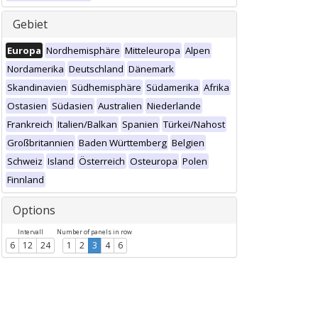
Gebiet
Europa
Nordhemisphäre
Mitteleuropa
Alpen
Nordamerika
Deutschland
Dänemark
Skandinavien
Südhemisphäre
Südamerika
Afrika
Ostasien
Südasien
Australien
Niederlande
Frankreich
Italien/Balkan
Spanien
Türkei/Nahost
Großbritannien
Baden Württemberg
Belgien
Schweiz
Island
Österreich
Osteuropa
Polen
Finnland
Options
Intervall
Number of panels in row
6
12
24
1
2
3
4
6