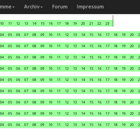
amme
Archiv
Forum
Impressum
10
11
12
13
14
15
16
17
18
19
20
21
22
23
04
05
06
07
08
09
10
11
12
13
14
15
16
17
18
19
20
2
04
05
06
07
08
09
10
11
12
13
14
15
16
17
18
19
20
2
04
05
06
07
08
09
10
11
12
13
14
15
16
17
18
19
20
2
04
05
06
07
08
09
10
11
12
13
14
15
16
17
18
19
20
2
04
05
06
07
08
09
10
11
12
13
14
15
16
17
18
19
20
2
04
05
06
07
08
09
10
11
12
13
14
15
16
17
18
19
20
2
04
05
06
07
08
09
10
11
12
13
14
15
16
17
18
19
20
2
04
05
06
07
08
09
10
11
12
13
14
15
16
17
18
19
20
2
04
05
06
07
08
09
10
11
12
13
14
15
16
17
18
19
20
2