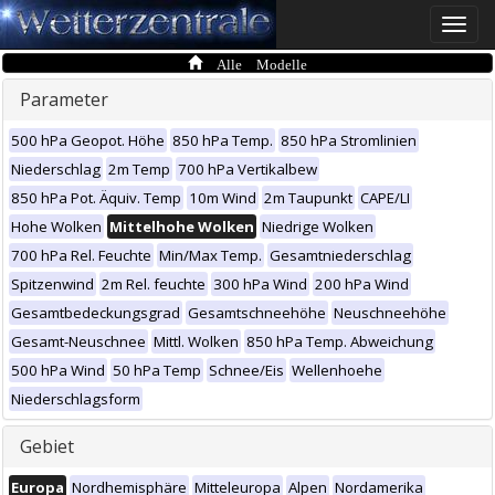
Toggle
naviga
Alle Modelle
Parameter
500 hPa Geopot. Höhe
850 hPa Temp.
850 hPa Stromlinien
Niederschlag
2m Temp
700 hPa Vertikalbew
850 hPa Pot. Äquiv. Temp
10m Wind
2m Taupunkt
CAPE/LI
Hohe Wolken
Mittelhohe Wolken
Niedrige Wolken
700 hPa Rel. Feuchte
Min/Max Temp.
Gesamtniederschlag
Spitzenwind
2m Rel. feuchte
300 hPa Wind
200 hPa Wind
Gesamtbedeckungsgrad
Gesamtschneehöhe
Neuschneehöhe
Gesamt-Neuschnee
Mittl. Wolken
850 hPa Temp. Abweichung
500 hPa Wind
50 hPa Temp
Schnee/Eis
Wellenhoehe
Niederschlagsform
Gebiet
Europa
Nordhemisphäre
Mitteleuropa
Alpen
Nordamerika