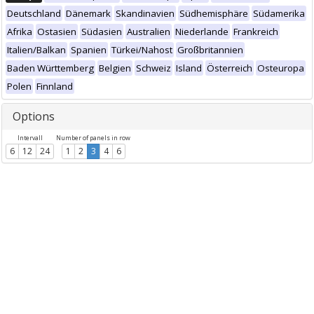
Deutschland
Dänemark
Skandinavien
Südhemisphäre
Südamerika
Afrika
Ostasien
Südasien
Australien
Niederlande
Frankreich
Italien/Balkan
Spanien
Türkei/Nahost
Großbritannien
Baden Württemberg
Belgien
Schweiz
Island
Österreich
Osteuropa
Polen
Finnland
Options
Intervall
Number of panels in row
6
12
24
1
2
3
4
6