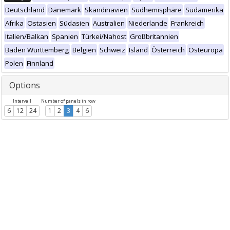
Deutschland
Dänemark
Skandinavien
Südhemisphäre
Südamerika
Afrika
Ostasien
Südasien
Australien
Niederlande
Frankreich
Italien/Balkan
Spanien
Türkei/Nahost
Großbritannien
Baden Württemberg
Belgien
Schweiz
Island
Österreich
Osteuropa
Polen
Finnland
Options
Intervall
Number of panels in row
6
12
24
1
2
3
4
6