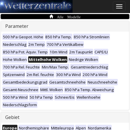
Toggle
naviga
Alle Modelle
Parameter
500 hPa Geopot. Höhe
850 hPa Temp.
850 hPa Stromlinien
Niederschlag
2m Temp
700 hPa Vertikalbew
850 hPa Pot. Äquiv. Temp
10m Wind
2m Taupunkt
CAPE/LI
Hohe Wolken
Mittelhohe Wolken
Niedrige Wolken
700 hPa Rel. Feuchte
Min/Max Temp.
Gesamtniederschlag
Spitzenwind
2m Rel. feuchte
300 hPa Wind
200 hPa Wind
Gesamtbedeckungsgrad
Gesamtschneehöhe
Neuschneehöhe
Gesamt-Neuschnee
Mittl. Wolken
850 hPa Temp. Abweichung
500 hPa Wind
50 hPa Temp
Schnee/Eis
Wellenhoehe
Niederschlagsform
Gebiet
Europa
Nordhemisphäre
Mitteleuropa
Alpen
Nordamerika