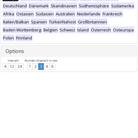
Deutschland
Dänemark
Skandinavien
Südhemisphäre
Südamerika
Afrika
Ostasien
Südasien
Australien
Niederlande
Frankreich
Italien/Balkan
Spanien
Türkei/Nahost
Großbritannien
Baden Württemberg
Belgien
Schweiz
Island
Österreich
Osteuropa
Polen
Finnland
Options
Intervall
Number of panels in row
6
12
24
1
2
3
4
6