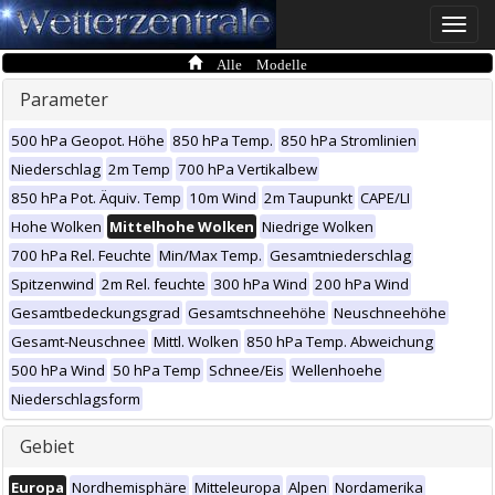
Toggle
naviga
Alle Modelle
Parameter
500 hPa Geopot. Höhe
850 hPa Temp.
850 hPa Stromlinien
Niederschlag
2m Temp
700 hPa Vertikalbew
850 hPa Pot. Äquiv. Temp
10m Wind
2m Taupunkt
CAPE/LI
Hohe Wolken
Mittelhohe Wolken
Niedrige Wolken
700 hPa Rel. Feuchte
Min/Max Temp.
Gesamtniederschlag
Spitzenwind
2m Rel. feuchte
300 hPa Wind
200 hPa Wind
Gesamtbedeckungsgrad
Gesamtschneehöhe
Neuschneehöhe
Gesamt-Neuschnee
Mittl. Wolken
850 hPa Temp. Abweichung
500 hPa Wind
50 hPa Temp
Schnee/Eis
Wellenhoehe
Niederschlagsform
Gebiet
Europa
Nordhemisphäre
Mitteleuropa
Alpen
Nordamerika