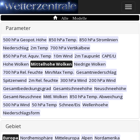
Toggle
naviga
Alle Modelle
Parameter
500 hPa Geopot. Höhe
850 hPa Temp.
850 hPa Stromlinien
Niederschlag
2m Temp
700 hPa Vertikalbew
850 hPa Pot. Äquiv. Temp
10m Wind
2m Taupunkt
CAPE/LI
Hohe Wolken
Mittelhohe Wolken
Niedrige Wolken
700 hPa Rel. Feuchte
Min/Max Temp.
Gesamtniederschlag
Spitzenwind
2m Rel. feuchte
300 hPa Wind
200 hPa Wind
Gesamtbedeckungsgrad
Gesamtschneehöhe
Neuschneehöhe
Gesamt-Neuschnee
Mittl. Wolken
850 hPa Temp. Abweichung
500 hPa Wind
50 hPa Temp
Schnee/Eis
Wellenhoehe
Niederschlagsform
Gebiet
Europa
Nordhemisphäre
Mitteleuropa
Alpen
Nordamerika