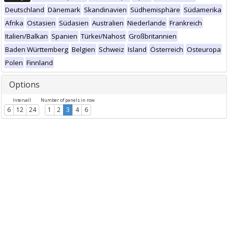
Deutschland
Dänemark
Skandinavien
Südhemisphäre
Südamerika
Afrika
Ostasien
Südasien
Australien
Niederlande
Frankreich
Italien/Balkan
Spanien
Türkei/Nahost
Großbritannien
Baden Württemberg
Belgien
Schweiz
Island
Österreich
Osteuropa
Polen
Finnland
Options
Intervall
Number of panels in row
6
12
24
1
2
3
4
6