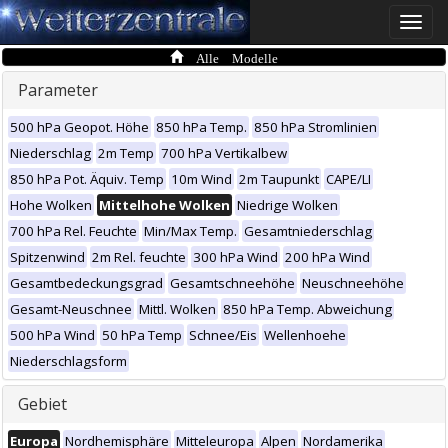
Toggle
naviga
Alle Modelle
Parameter
500 hPa Geopot. Höhe
850 hPa Temp.
850 hPa Stromlinien
Niederschlag
2m Temp
700 hPa Vertikalbew
850 hPa Pot. Äquiv. Temp
10m Wind
2m Taupunkt
CAPE/LI
Hohe Wolken
Mittelhohe Wolken
Niedrige Wolken
700 hPa Rel. Feuchte
Min/Max Temp.
Gesamtniederschlag
Spitzenwind
2m Rel. feuchte
300 hPa Wind
200 hPa Wind
Gesamtbedeckungsgrad
Gesamtschneehöhe
Neuschneehöhe
Gesamt-Neuschnee
Mittl. Wolken
850 hPa Temp. Abweichung
500 hPa Wind
50 hPa Temp
Schnee/Eis
Wellenhoehe
Niederschlagsform
Gebiet
Europa
Nordhemisphäre
Mitteleuropa
Alpen
Nordamerika