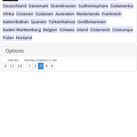
Deutschland
Dänemark
Skandinavien
Südhemisphäre
Südamerika
Afrika
Ostasien
Südasien
Australien
Niederlande
Frankreich
Italien/Balkan
Spanien
Türkei/Nahost
Großbritannien
Baden Württemberg
Belgien
Schweiz
Island
Österreich
Osteuropa
Polen
Finnland
Options
Intervall
Number of panels in row
6
12
24
1
2
3
4
6