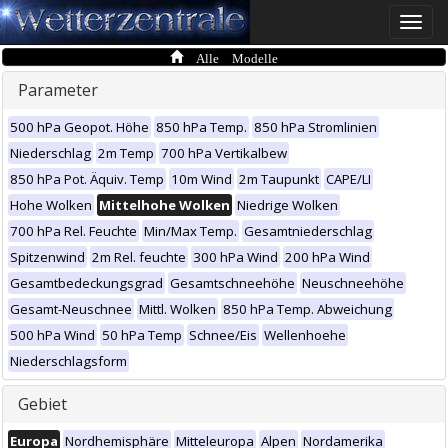
Toggle
naviga
Alle Modelle
Parameter
500 hPa Geopot. Höhe
850 hPa Temp.
850 hPa Stromlinien
Niederschlag
2m Temp
700 hPa Vertikalbew
850 hPa Pot. Äquiv. Temp
10m Wind
2m Taupunkt
CAPE/LI
Hohe Wolken
Mittelhohe Wolken
Niedrige Wolken
700 hPa Rel. Feuchte
Min/Max Temp.
Gesamtniederschlag
Spitzenwind
2m Rel. feuchte
300 hPa Wind
200 hPa Wind
Gesamtbedeckungsgrad
Gesamtschneehöhe
Neuschneehöhe
Gesamt-Neuschnee
Mittl. Wolken
850 hPa Temp. Abweichung
500 hPa Wind
50 hPa Temp
Schnee/Eis
Wellenhoehe
Niederschlagsform
Gebiet
Europa
Nordhemisphäre
Mitteleuropa
Alpen
Nordamerika