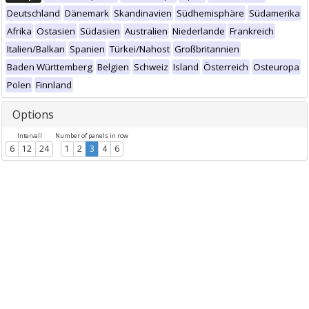
Deutschland
Dänemark
Skandinavien
Südhemisphäre
Südamerika
Afrika
Ostasien
Südasien
Australien
Niederlande
Frankreich
Italien/Balkan
Spanien
Türkei/Nahost
Großbritannien
Baden Württemberg
Belgien
Schweiz
Island
Österreich
Osteuropa
Polen
Finnland
Options
Intervall
Number of panels in row
6
12
24
1
2
3
4
6