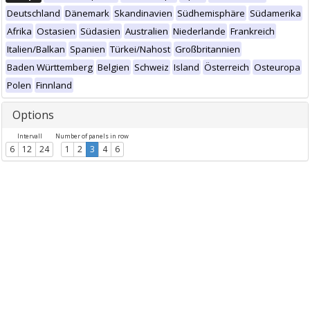
Deutschland
Dänemark
Skandinavien
Südhemisphäre
Südamerika
Afrika
Ostasien
Südasien
Australien
Niederlande
Frankreich
Italien/Balkan
Spanien
Türkei/Nahost
Großbritannien
Baden Württemberg
Belgien
Schweiz
Island
Österreich
Osteuropa
Polen
Finnland
Options
Intervall
Number of panels in row
6
12
24
1
2
3
4
6