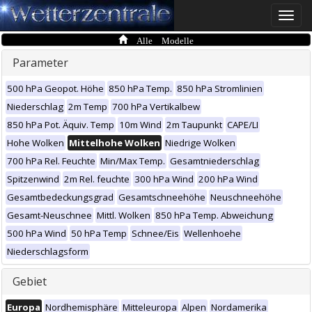
Toggle
naviga
Alle Modelle
Parameter
500 hPa Geopot. Höhe
850 hPa Temp.
850 hPa Stromlinien
Niederschlag
2m Temp
700 hPa Vertikalbew
850 hPa Pot. Äquiv. Temp
10m Wind
2m Taupunkt
CAPE/LI
Hohe Wolken
Mittelhohe Wolken
Niedrige Wolken
700 hPa Rel. Feuchte
Min/Max Temp.
Gesamtniederschlag
Spitzenwind
2m Rel. feuchte
300 hPa Wind
200 hPa Wind
Gesamtbedeckungsgrad
Gesamtschneehöhe
Neuschneehöhe
Gesamt-Neuschnee
Mittl. Wolken
850 hPa Temp. Abweichung
500 hPa Wind
50 hPa Temp
Schnee/Eis
Wellenhoehe
Niederschlagsform
Gebiet
Europa
Nordhemisphäre
Mitteleuropa
Alpen
Nordamerika