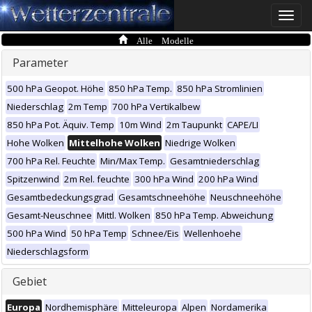
Toggle
naviga
Alle Modelle
Parameter
500 hPa Geopot. Höhe
850 hPa Temp.
850 hPa Stromlinien
Niederschlag
2m Temp
700 hPa Vertikalbew
850 hPa Pot. Äquiv. Temp
10m Wind
2m Taupunkt
CAPE/LI
Hohe Wolken
Mittelhohe Wolken
Niedrige Wolken
700 hPa Rel. Feuchte
Min/Max Temp.
Gesamtniederschlag
Spitzenwind
2m Rel. feuchte
300 hPa Wind
200 hPa Wind
Gesamtbedeckungsgrad
Gesamtschneehöhe
Neuschneehöhe
Gesamt-Neuschnee
Mittl. Wolken
850 hPa Temp. Abweichung
500 hPa Wind
50 hPa Temp
Schnee/Eis
Wellenhoehe
Niederschlagsform
Gebiet
Europa
Nordhemisphäre
Mitteleuropa
Alpen
Nordamerika