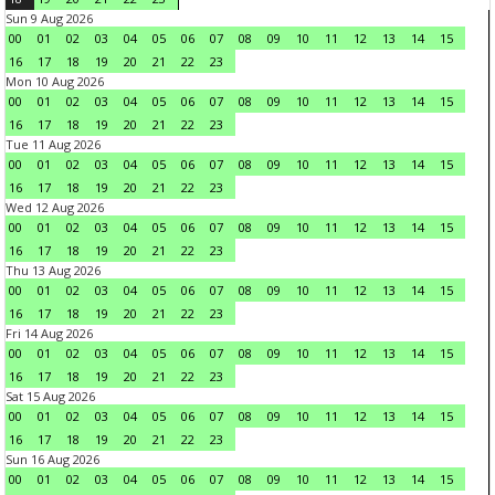
Sun 9 Aug 2026
00
01
02
03
04
05
06
07
08
09
10
11
12
13
14
15
16
17
18
19
20
21
22
23
Mon 10 Aug 2026
00
01
02
03
04
05
06
07
08
09
10
11
12
13
14
15
16
17
18
19
20
21
22
23
Tue 11 Aug 2026
00
01
02
03
04
05
06
07
08
09
10
11
12
13
14
15
16
17
18
19
20
21
22
23
Wed 12 Aug 2026
00
01
02
03
04
05
06
07
08
09
10
11
12
13
14
15
16
17
18
19
20
21
22
23
Thu 13 Aug 2026
00
01
02
03
04
05
06
07
08
09
10
11
12
13
14
15
16
17
18
19
20
21
22
23
Fri 14 Aug 2026
00
01
02
03
04
05
06
07
08
09
10
11
12
13
14
15
16
17
18
19
20
21
22
23
Sat 15 Aug 2026
00
01
02
03
04
05
06
07
08
09
10
11
12
13
14
15
16
17
18
19
20
21
22
23
Sun 16 Aug 2026
00
01
02
03
04
05
06
07
08
09
10
11
12
13
14
15