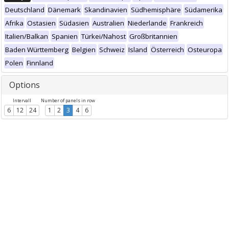
Deutschland
Dänemark
Skandinavien
Südhemisphäre
Südamerika
Afrika
Ostasien
Südasien
Australien
Niederlande
Frankreich
Italien/Balkan
Spanien
Türkei/Nahost
Großbritannien
Baden Württemberg
Belgien
Schweiz
Island
Österreich
Osteuropa
Polen
Finnland
Options
Intervall
Number of panels in row
6
12
24
1
2
3
4
6